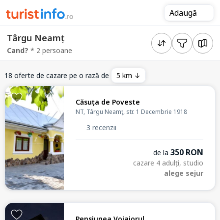
Adaugă
Târgu Neamț
Cand?
* 2 persoane
18 oferte de cazare pe o rază de
5 km ↓
Căsuța de Poveste
NT, Târgu Neamț, str. 1 Decembrie 1918
3 recenzii
350 RON
de la
cazare 4 adulți, studio
alege sejur
Pensiunea Voiajorul