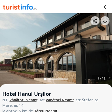
1 / 19
Hotel Hanul Urșilor
NT,
Vânători Neamț
, sat
Vânători Neamț
, str. Ștefan cel
Mare, nr. 14
la aprox. 5 km de
Târgu Neamț