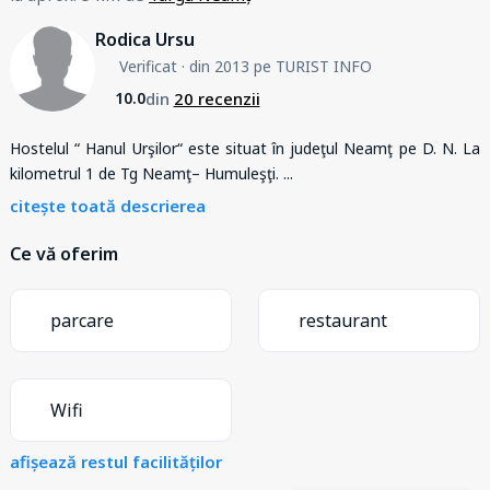
Rodica Ursu
Verificat
· din 2013 pe TURIST INFO
din
20 recenzii
10.0
Hostelul “ Hanul Urşilor“ este situat în judeţul Neamţ pe D. N. La
kilometrul 1 de Tg Neamţ– Humuleşţi.
...
citește toată descrierea
Ce vă oferim
parcare
restaurant
Wifi
afișează restul facilităților