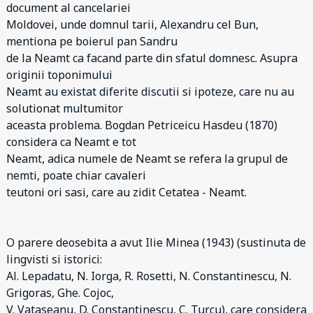
document al cancelariei
Moldovei, unde domnul tarii, Alexandru cel Bun,
mentiona pe boierul pan Sandru
de la Neamt ca facand parte din sfatul domnesc. Asupra
originii toponimului
Neamt au existat diferite discutii si ipoteze, care nu au
solutionat multumitor
aceasta problema. Bogdan Petriceicu Hasdeu (1870)
considera ca Neamt e tot
Neamt, adica numele de Neamt se refera la grupul de
nemti, poate chiar cavaleri
teutoni ori sasi, care au zidit Cetatea - Neamt.
O parere deosebita a avut Ilie Minea (1943) (sustinuta de
lingvisti si istorici:
Al. Lepadatu, N. Iorga, R. Rosetti, N. Constantinescu, N.
Grigoras, Ghe. Cojoc,
V. Vataseanu, D. Constantinescu, C. Turcu), care considera