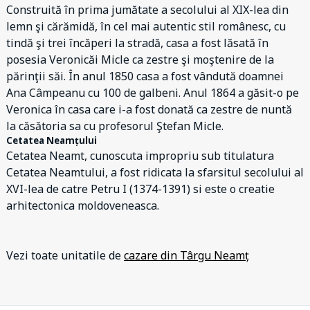
Construită în prima jumătate a secolului al XIX-lea din
lemn şi cărămidă, în cel mai autentic stil românesc, cu
tindă şi trei încăperi la stradă, casa a fost lăsată în
posesia Veronicăi Micle ca zestre şi moştenire de la
părinţii săi. În anul 1850 casa a fost vândută doamnei
Ana Câmpeanu cu 100 de galbeni. Anul 1864 a găsit-o pe
Veronica în casa care i-a fost donată ca zestre de nuntă
la căsătoria sa cu profesorul Ştefan Micle.
Cetatea Neamțului
Cetatea Neamt, cunoscuta impropriu sub titulatura
Cetatea Neamtului, a fost ridicata la sfarsitul secolului al
XVI-lea de catre Petru I (1374-1391) si este o creatie
arhitectonica moldoveneasca.
Vezi toate unitatile de
cazare din Târgu Neamț