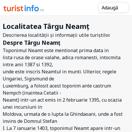
Adaugă
Localitatea Târgu Neamț
Descrierea localității și informații utile turiștilor.
Despre Târgu Neamț
Toponimul Neamt este mentionat prima data in
lista rusa de orase valahe, adica romanesti, intocmita
intre anii 1387 si 1392,
unde este inscris Neamtul in munti. Ulterior, regele
Ungariei, Sigismund de
Luxemburg, a folosit acest toponim ante castrum
Nempch (inaintea Cetatii -
Neamt) intr-un act emis in 2 februarie 1395, cu ocazia
unei incursiuni in
Moldova, urmata de o lupta la Ghindaoani, unde a fost
invins de Domnul Stefan
I. La 7 ianuarie 1403, toponimul Neamt apare intr-un