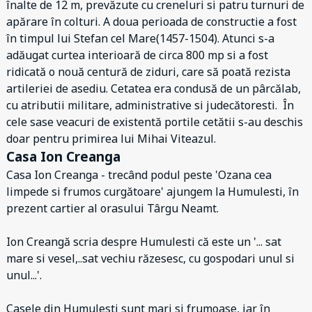
înalte de 12 m, prevăzute cu creneluri si patru turnuri de
apărare în colturi. A doua perioada de constructie a fost
în timpul lui Stefan cel Mare(1457-1504). Atunci s-a
adăugat curtea interioară de circa 800 mp si a fost
ridicată o nouă centură de ziduri, care să poată rezista
artileriei de asediu. Cetatea era condusă de un pârcălab,
cu atributii militare, administrative si judecătoresti. În
cele sase veacuri de existentă portile cetătii s-au deschis
doar pentru primirea lui Mihai Viteazul.
Casa Ion Creanga
Casa Ion Creanga - trecând podul peste 'Ozana cea
limpede si frumos curgătoare' ajungem la Humulesti, în
prezent cartier al orasului Târgu Neamt.
Ion Creangă scria despre Humulesti că este un '... sat
mare si vesel,..sat vechiu răzesesc, cu gospodari unul si
unul...'.
Casele din Humulesti sunt mari si frumoase, iar în