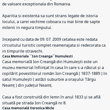
de valoare exceptionala din Romania.
Aparitia si existenta sa sunt strans legate de istoria
locului, a carei vechime coboara cu mai bine de sapte
milenii in negura timpului.
Incepand cu data de 09. 07. 2009 cetatea este redata
circuitului turistic complet reamenajata si redecorata ca
in timpurile stravechi.
Casa Memoriala ``Ion Creanga``Humulesti
Casa memorialã Ion Creangã din Humulești este un
muzeu memorial înființat în casa în care s-a nãscut și a
copilãrit povestitorul român Ion Creangã ( 1837-1889 ) în
satul Humulești ( astãzi suburbie a orașului Târgu
Neamț ) din județul Neamț.
Casa a fost construitã din lemn în anul 1833 și se aflã
situatã pe strada Ion Creangã nr. 8.
Casa memorială Veronica Micle