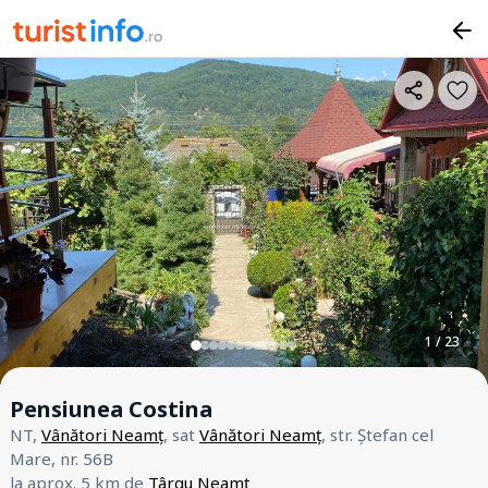
1 / 23
Pensiunea Costina
NT,
Vânători Neamț
, sat
Vânători Neamț
, str. Ștefan cel
Mare, nr. 56B
la aprox. 5 km de
Târgu Neamț