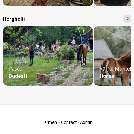
Herghelii
Pascu
Vârful Muntelu
Budești
Horea
Termeni
·
Contact
·
Admin