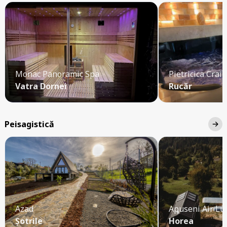
Monac Panoramic Spa
Pietricica Craiu
Vatra Dornei
Rucăr
Peisagistică
Azad
Apuseni Air Lu
Șotrile
Horea