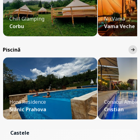
Chill Glamping
NirVama
Corbu
Vama Veche
Piscină
Hora Residence
Conacul Ambie
Slănic Prahova
Cristian
Castele