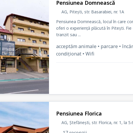
Pensiunea Domnească
AG, Pitești, str. Basarabiei
, nr. 1A
Pensiunea Domnească, locul în care confo
oferi o experiență plăcută în Pitești. Fie 
tranzit sau ...
acceptăm animale • parcare • încăr
condiționat • Wifi
Pensiunea Florica
AG, Ștefănești, str. Florica
, nr. 1
, la
5.
17 recenzii