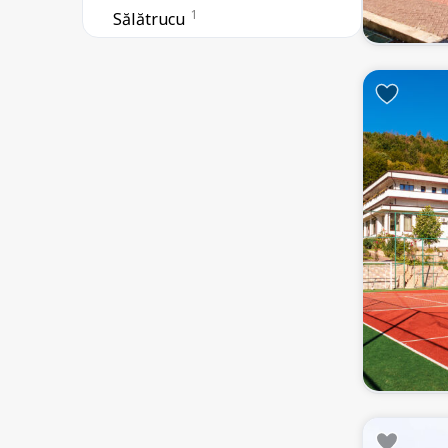
1
Sălătrucu
1
Tigveni
1
Valea Danului
2
Valea Mare Prăvăț
1
Ștefănești