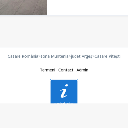
Cazare România
>
zona Muntenia
>
judet Argeș
>
Cazare Pitești
Termeni
·
Contact
·
Admin
2004 - 2026