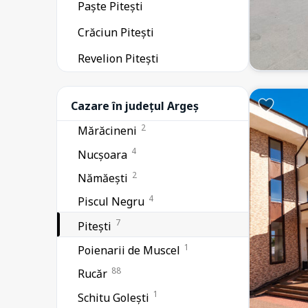
Paște Pitești
9
Lerești
Crăciun Pitești
1
Mihăești
2
Revelion Pitești
Mioarele
1
Moșoaia
3
Cazare în județul Argeș
Mușătești
2
Mărăcineni
4
Nucșoara
2
Nămăești
4
Piscul Negru
7
Pitești
1
Poienarii de Muscel
88
Rucăr
1
Schitu Golești