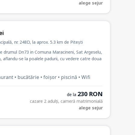
alege sejur
ei
incipală
, nr. 248D
, la
aprox. 5.3 km de Pitești
 pe drumul Dn73 in Comuna Maracineni, Sat Argeselu,
a, aflandu-se la poalele padurii, cu vedere catre doua
rant • bucătărie • foișor • piscină • Wifi
230 RON
de la
cazare 2 adulți, cameră matrimonială
alege sejur