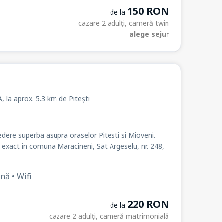
150 RON
de la
cazare 2 adulți, cameră twin
alege sejur
A
, la
aprox. 5.3 km de Pitești
vedere superba asupra oraselor Pitesti si Mioveni.
i exact in comuna Maracineni, Sat Argeselu, nr. 248,
ină • Wifi
220 RON
de la
cazare 2 adulți, cameră matrimonială