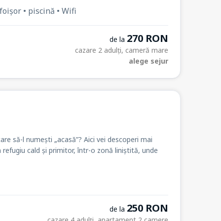
foișor • piscină • Wifi
270 RON
de la
cazare 2 adulți, cameră mare
alege sejur
e care să-l numești „acasă”? Aici vei descoperi mai
efugiu cald și primitor, într-o zonă liniștită, unde
250 RON
de la
cazare 4 adulți, apartament 2 camere