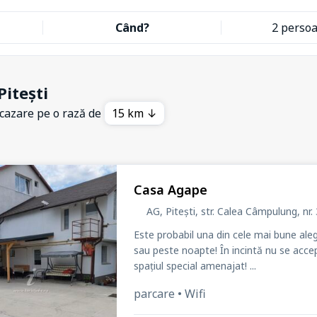
Când?
2 perso
Pitești
 cazare pe o rază de
15 km ↓
Casa Agape
AG, Pitești, str. Calea Câmpulung
, nr.
Este probabil una din cele mai bune aleg
sau peste noapte! În incintă nu se acceptă animale de companie, și nu se fumează decât în
spațiul special amenajat! ...
parcare • Wifi