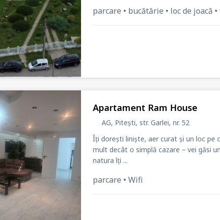
parcare • bucătărie • loc de joacă • 
Apartament Ram House
AG, Pitești, str. Garlei
, nr. 52
Îți dorești liniște, aer curat și un loc p
mult decât o simplă cazare – vei găsi un r
natura îți ...
parcare • Wifi