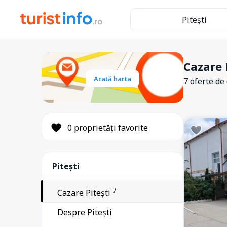
4
Bughea de Sus
Pitești
1
Cepari
1
Cicănești
25
Corbeni
Cazare 
9
Arată harta
Corbi
7 oferte de
21
Curtea de Argeș
42
Câmpulung Muscel
0 proprietăți favorite
2
Călinești
7
Dragoslavele
63
Pitești
Dâmbovicioara
2
Godeni
7
Cazare Pitești
1
Hârtiești
Despre Pitești
64
Lacul Vidraru