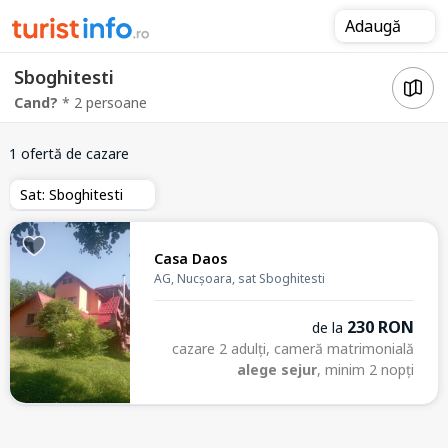
Adaugă
Sboghitesti
Cand?
* 2 persoane
1 ofertă de cazare
Sat: Sboghitesti
Casa Daos
AG, Nucșoara, sat Sboghitesti
230 RON
de la
cazare 2 adulți, cameră matrimonială
alege sejur
, minim 2 nopți