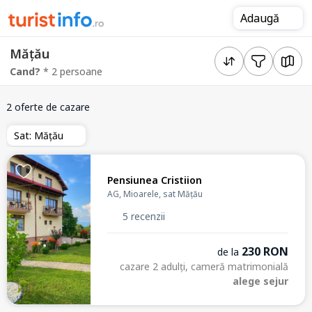
Adaugă
Mățău
Cand?
* 2 persoane
2 oferte de cazare
Sat: Mățău
Pensiunea Cristiion
AG, Mioarele, sat Mățău
5 recenzii
230 RON
de la
cazare 2 adulți, cameră matrimonială
alege sejur