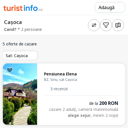
Adaugă
Cașoca
Cand?
* 2 persoane
5 oferte de cazare
Sat: Cașoca
Pensiunea Elena
BZ, Siriu, sat Cașoca
3 recenzii
200 RON
de la
cazare 2 adulți, cameră matrimonială
alege sejur
, minim 2 nopți