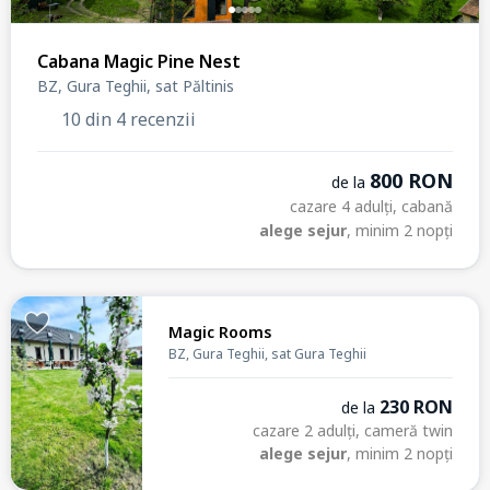
Cabana Magic Pine Nest
BZ, Gura Teghii, sat Păltinis
10 din 4 recenzii
800 RON
de la
cazare 4 adulți, cabană
alege sejur
, minim 2 nopți
Magic Rooms
BZ, Gura Teghii, sat Gura Teghii
230 RON
de la
cazare 2 adulți, cameră twin
alege sejur
, minim 2 nopți