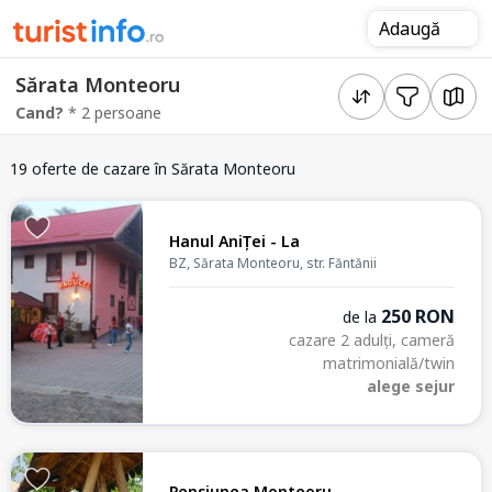
Adaugă
Sărata Monteoru
Cand?
* 2 persoane
19 oferte de cazare
în Sărata Monteoru
Hanul AniȚei - La
BZ, Sărata Monteoru, str. Făntănii
250 RON
de la
cazare 2 adulți, cameră
matrimonială/twin
alege sejur
Pensiunea Monteoru