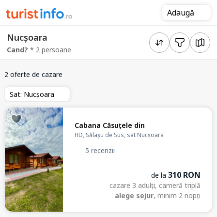
Adaugă
Nucșoara
Cand?
* 2 persoane
2 oferte de cazare
Sat: Nucșoara
Cabana Căsuțele din
HD, Sălașu de Sus, sat Nucșoara
5 recenzii
310 RON
de la
cazare 3 adulți, cameră triplă
alege sejur
, minim 2 nopți