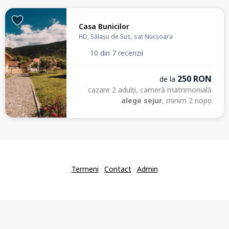
Casa Bunicilor
HD, Sălașu de Sus, sat Nucșoara
10 din 7 recenzii
250 RON
de la
cazare 2 adulți, cameră matrimonială
alege sejur
, minim 2 nopți
Termeni
·
Contact
·
Admin