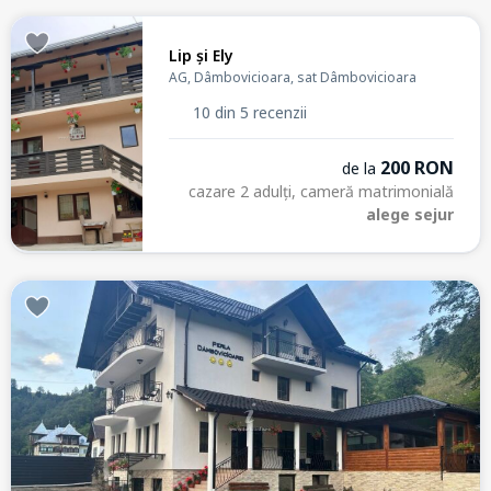
Lip și Ely
AG, Dâmbovicioara, sat Dâmbovicioara
10 din 5 recenzii
200 RON
de la
cazare 2 adulți, cameră matrimonială
alege sejur