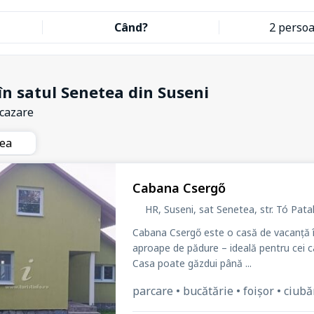
Când?
2 perso
în satul Senetea din Suseni
 cazare
tea
Cabana Csergő
HR, Suseni, sat Senetea
, str. Tó Pat
Cabana Csergő este o casă de vacanță înch
aproape de pădure – ideală pentru cei c
Casa poate găzdui până ...
parcare • bucătărie • foișor • ciubăr