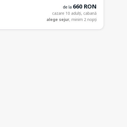
660 RON
de la
cazare 10 adulți, cabană
alege sejur
, minim 2 nopți