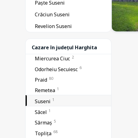
Paște Suseni
43
Lacu Roșu
Crăciun Suseni
1
Liban
2
Revelion Suseni
Lunca de Jos
2
Lunca de Sus
1
Cazare în județul Harghita
Lupeni
2
Miercurea Ciuc
6
Odorheiu Secuiesc
80
Praid
1
Remetea
1
Suseni
1
Săcel
5
Sărmaș
68
Toplița