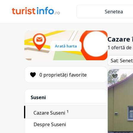
1
Brădești
Senetea
3
Băile Homorod
30
Băile Tușnad
1
Ciceu
Cazare 
1
Arată harta
Ciumani
1 ofertă de
1
Corbu
Sat: Sene
3
Corund
0 proprietăți favorite
1
Frumoasa
9
Gheorgheni
2
Suseni
Gălăuțaș
1
Harghita Băi
1
Cazare Suseni
3
Harghita Mădăraș
Despre Suseni
3
Joseni