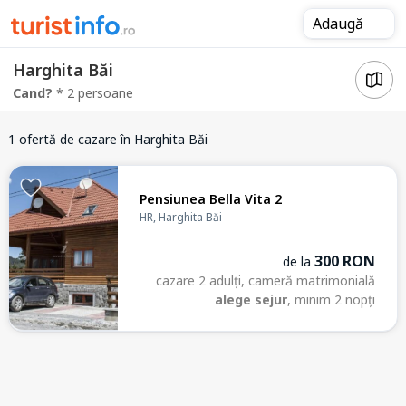
Adaugă
Harghita Băi
Cand?
* 2 persoane
1 ofertă de cazare
în Harghita Băi
Pensiunea Bella Vita 2
HR, Harghita Băi
300 RON
de la
cazare 2 adulți, cameră matrimonială
alege sejur
, minim 2 nopți