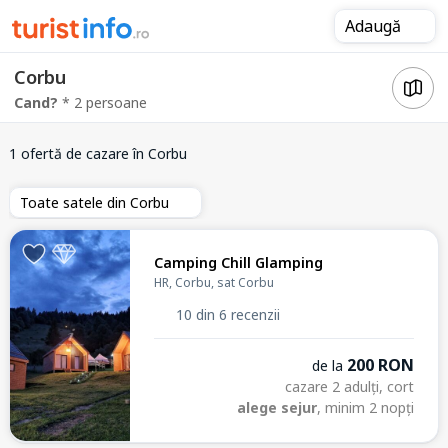
Adaugă
Corbu
Cand?
* 2 persoane
1 ofertă de cazare
în Corbu
Toate satele din Corbu
Camping Chill Glamping
HR, Corbu, sat Corbu
10 din 6 recenzii
200 RON
de la
cazare 2 adulți, cort
alege sejur
, minim 2 nopți