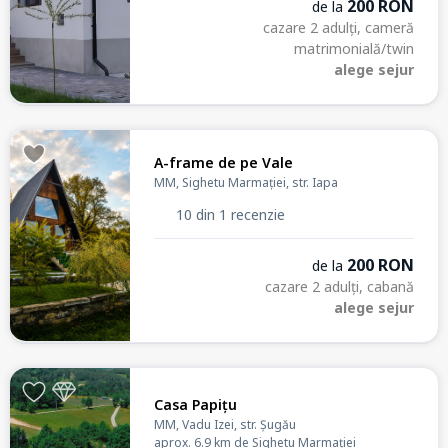
200 RON
de la
cazare 2 adulți, cameră
matrimonială/twin
alege sejur
A-frame de pe Vale
MM, Sighetu Marmației, str. Iapa
10 din 1 recenzie
200 RON
de la
cazare 2 adulți, cabană
alege sejur
Casa Papițu
MM, Vadu Izei, str. Șugău
aprox. 6.9 km de Sighetu Marmației