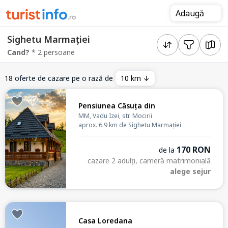
Adaugă
Sighetu Marmației
Cand?
* 2 persoane
18 oferte de cazare pe o rază de
10 km ↓
Pensiunea Căsuța din
MM, Vadu Izei, str. Mocirii
aprox. 6.9 km de Sighetu Marmației
170 RON
de la
cazare 2 adulți, cameră matrimonială
alege sejur
Casa Loredana