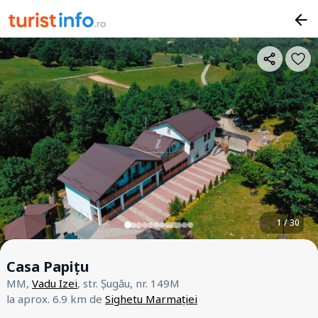
1 / 30
Casa Papițu
MM,
Vadu Izei
, str. Șugău, nr. 149M
la aprox. 6.9 km de
Sighetu Marmației