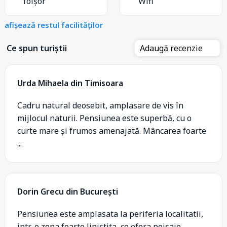
foișor
Wifi
afișează restul facilităților
Ce spun turiștii
Adaugă recenzie
Urda Mihaela din Timisoara
Cadru natural deosebit, amplasare de vis în
mijlocul naturii. Pensiunea este superbă, cu o
curte mare și frumos amenajată. Mâncarea foarte
...
Dorin Grecu din București
Pensiunea este amplasata la periferia localitatii,
intr-o zona foarte liniștita, ce ofera peisaje