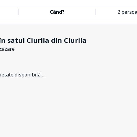
Când?
2 perso
n satul Ciurila din Ciurila
 cazare
etate disponibilă ...