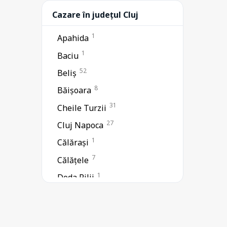
Cazare în județul Cluj
1
Apahida
1
Baciu
52
Beliș
8
Băișoara
31
Cheile Turzii
27
Cluj Napoca
1
Călărași
7
Călățele
1
Doda Pilii
1
Feleacu
7
Florești