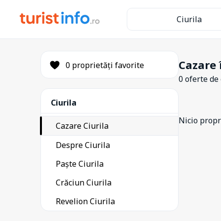
Ciurila
Cazare î
0 proprietăți favorite
0 oferte de
Ciurila
Nicio propri
Cazare Ciurila
Despre Ciurila
Paște Ciurila
Crăciun Ciurila
Revelion Ciurila