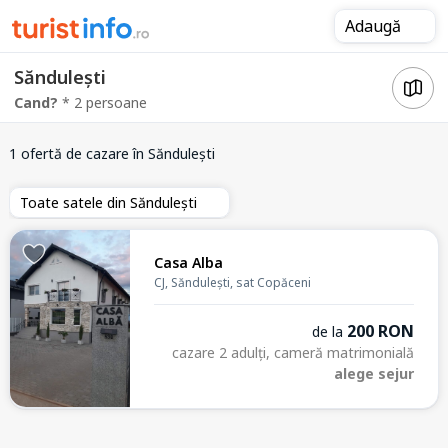
Adaugă
Săndulești
Cand?
* 2 persoane
1 ofertă de cazare
în Săndulești
Toate satele din Săndulești
Casa Alba
CJ, Săndulești, sat Copăceni
200 RON
de la
cazare 2 adulți, cameră matrimonială
alege sejur