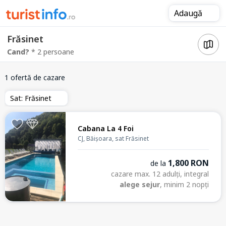
Adaugă
Frăsinet
Cand?
* 2 persoane
1 ofertă de cazare
Sat: Frăsinet
Cabana La 4 Foi
CJ, Băișoara, sat Frăsinet
1,800 RON
de la
cazare max. 12 adulți, integral
alege sejur
, minim 2 nopți