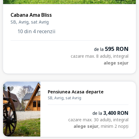
Cabana Ama Bliss
SB, Avrig, sat Avrig
10 din 4 recenzii
595 RON
de la
cazare max. 8 adulți, integral
alege sejur
Pensiunea Acasa departe
SB, Avrig, sat Avrig
3,400 RON
de la
cazare max. 30 adulți, integral
alege sejur
, minim 2 nopți