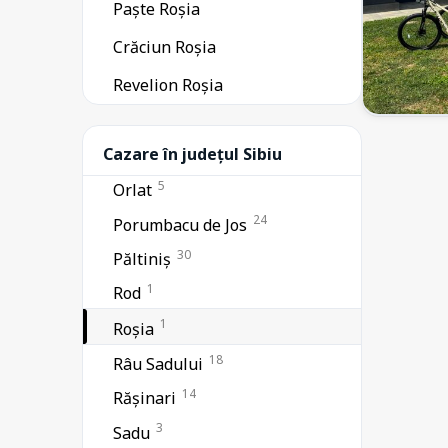
Paște Roșia
3
Jina
Crăciun Roșia
2
Lotrioara
1
Revelion Roșia
Marpod
3
Mediaș
30
Cazare în județul Sibiu
Ocna Sibiului
5
Orlat
24
Porumbacu de Jos
30
Păltiniș
1
Rod
1
Roșia
18
Râu Sadului
14
Rășinari
3
Sadu