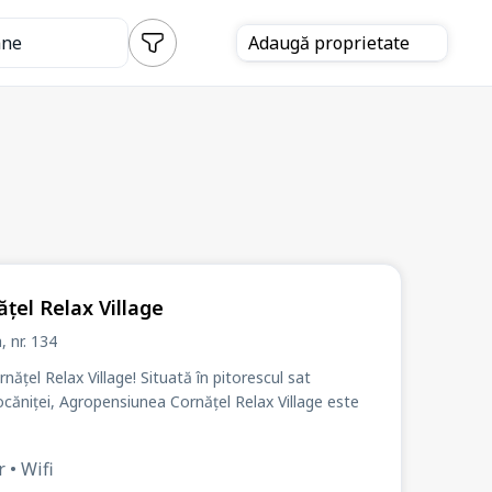
ane
Adaugă
proprietate
țel Relax Village
a
, nr. 134
ge! Situată în pitorescul sat
Mocăniței, Agropensiunea Cornățel Relax Village este
 • Wifi