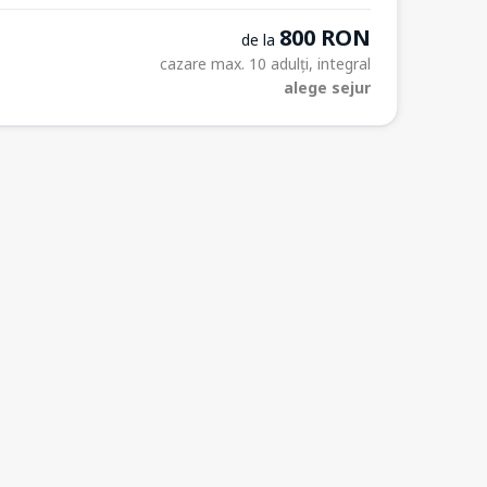
800 RON
de la
cazare max. 10 adulți, integral
alege sejur