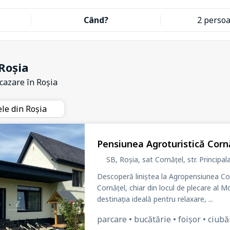
Când?
2 perso
Roșia
 cazare
în Roșia
ele din Roșia
Pensiunea Agroturistică Cornă
SB, Roșia, sat Cornățel
, str. Principal
Descoperă liniștea la Agropensiunea Cornățel Relax Villa
Cornățel, chiar din locul de plecare al 
destinația ideală pentru relaxare, ...
parcare • bucătărie • foișor • ciubăr