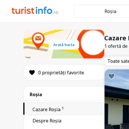
Roșia
Cazare 
1
Arată harta
Arpașu de Jos
1 ofertă de
7
Avrig
Toate sat
2
Bazna
0 proprietăți favorite
6
Cisnădie
7
Cisnădioara
2
Roșia
Cristian
30
Cârțișoara
1
Cazare Roșia
1
Dumbrăveni
Despre Roșia
21
Gura Râului