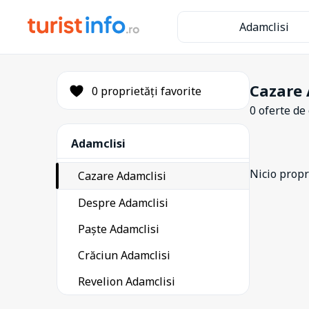
Adamclisi
Cazare 
0 proprietăți favorite
0 oferte de
Adamclisi
Nicio propri
Cazare Adamclisi
Despre Adamclisi
Paște Adamclisi
Crăciun Adamclisi
Revelion Adamclisi