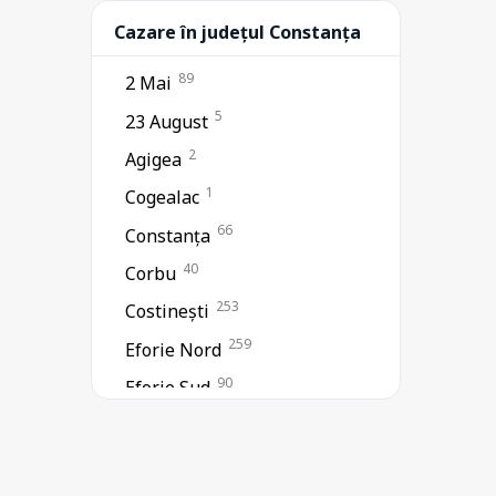
Cazare în județul Constanța
89
2 Mai
5
23 August
2
Agigea
1
Cogealac
66
Constanța
40
Corbu
253
Costinești
259
Eforie Nord
90
Eforie Sud
1
Ion Corvin
14
Jupiter