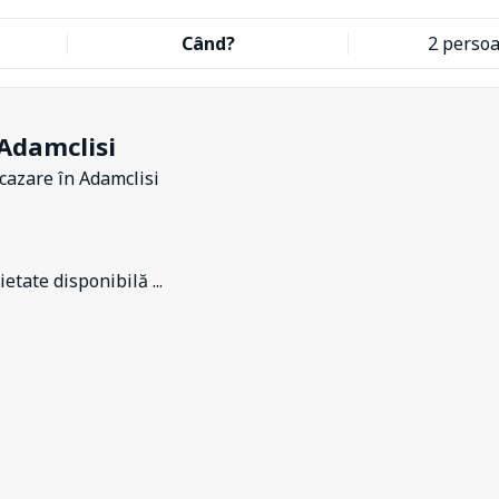
Când?
2 perso
Adamclisi
 cazare
în Adamclisi
etate disponibilă ...