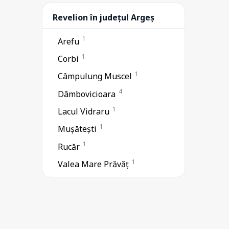
Revelion în județul Argeș
1
Arefu
1
Corbi
1
Câmpulung Muscel
4
Dâmbovicioara
1
Lacul Vidraru
1
Mușătești
1
Rucăr
1
Valea Mare Prăvăț