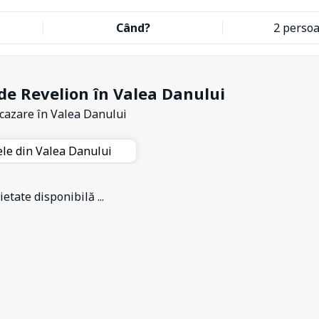
Când?
2 perso
de Revelion în Valea Danului
 cazare
în Valea Danului
ele din Valea Danului
etate disponibilă ...