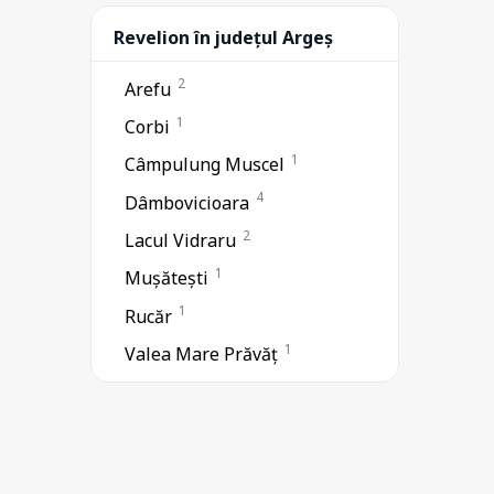
Revelion în județul Argeș
2
Arefu
1
Corbi
1
Câmpulung Muscel
4
Dâmbovicioara
2
Lacul Vidraru
1
Mușătești
1
Rucăr
1
Valea Mare Prăvăț