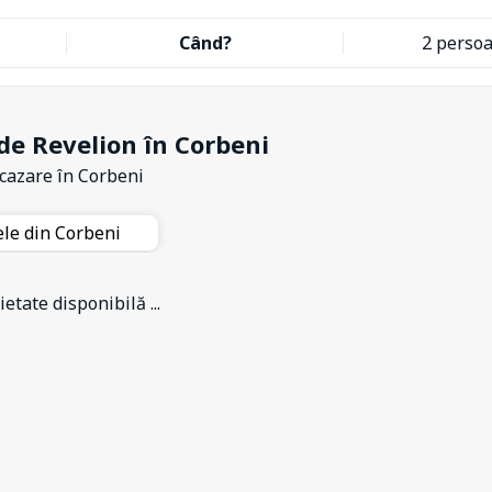
Când?
2 perso
de Revelion în Corbeni
 cazare
în Corbeni
ele din Corbeni
etate disponibilă ...