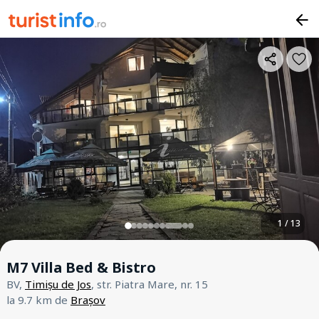
1 / 13
M7 Villa Bed & Bistro
BV,
Timișu de Jos
, str. Piatra Mare, nr. 15
la 9.7 km de
Brașov