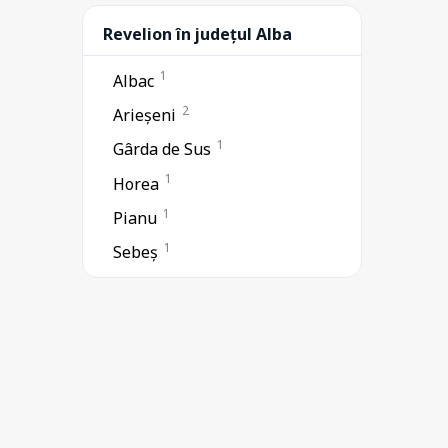
Revelion în județul Alba
1
Albac
2
Arieșeni
1
Gârda de Sus
1
Horea
1
Pianu
1
Sebeș