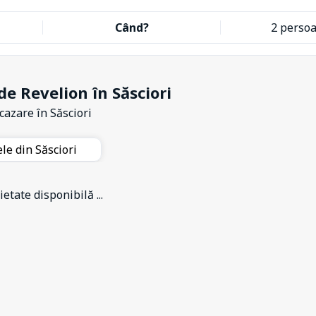
Când?
2 perso
de Revelion în Săsciori
 cazare
în Săsciori
ele din Săsciori
etate disponibilă ...