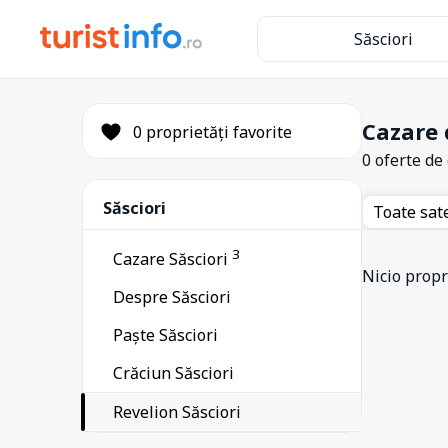
Săsciori
Cazare 
0 proprietăți favorite
0 oferte de
Săsciori
Toate sat
3
Cazare Săsciori
Nicio propri
Despre Săsciori
Paște Săsciori
Crăciun Săsciori
Revelion Săsciori