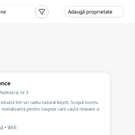
ane
Adaugă
proprietate
ence
 Vladeasca
, nr. 3
ituată într-un cadru natural liniștit. Scopul nostru
revitalizantă pentru oaspeții care caută relaxare și
ă • Wifi