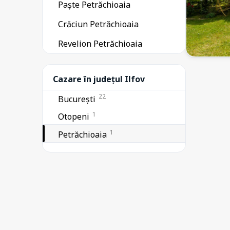
Paște Petrăchioaia
Crăciun Petrăchioaia
Revelion Petrăchioaia
Cazare în județul Ilfov
22
București
1
Otopeni
1
Petrăchioaia