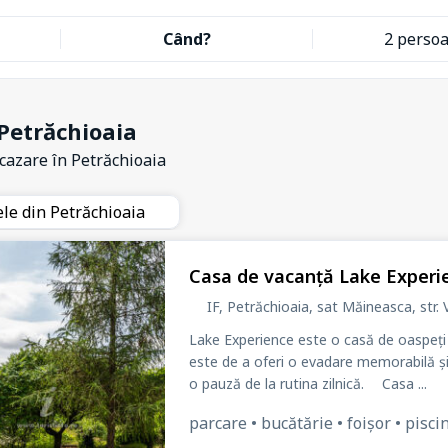
Când?
2 perso
Petrăchioaia
 cazare
în Petrăchioaia
ele din Petrăchioaia
Casa de vacanță Lake Experi
IF, Petrăchioaia, sat Măineasca
, str.
Lake Experience este o casă de oaspeți s
este de a oferi o evadare memorabilă și 
o pauză de la rutina zilnică. Casa ...
parcare • bucătărie • foișor • piscin