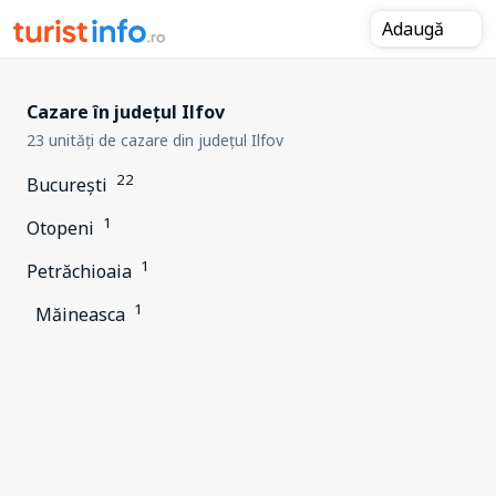
Adaugă
Cazare în județul Ilfov
23 unități de cazare din județul Ilfov
22
București
1
Otopeni
1
Petrăchioaia
1
Măineasca