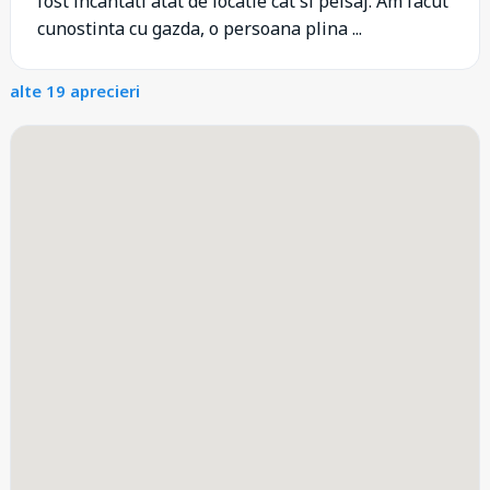
fost incantati atat de locatie cat si peisaj. Am facut
cunostinta cu gazda, o persoana plina ...
alte 19 aprecieri