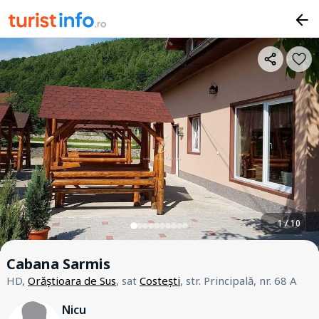
1 / 10
Cabana Sarmis
HD,
Orăștioara de Sus
, sat
Costești
, str. Principală, nr. 68 A
Nicu