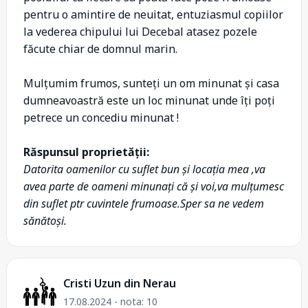
pentru o amintire de neuitat, entuziasmul copiilor
la vederea chipului lui Decebal atasez pozele
făcute chiar de domnul marin.
Mulțumim frumos, sunteți un om minunat și casa
dumneavoastră este un loc minunat unde îți poți
petrece un concediu minunat !
Răspunsul proprietății:
Datorita oamenilor cu suflet bun și locația mea ,va
avea parte de oameni minunați că și voi,va mulțumesc
din suflet ptr cuvintele frumoase.Sper sa ne vedem
sănătoși.
Cristi Uzun din Nerau
17.08.2024 - nota: 10