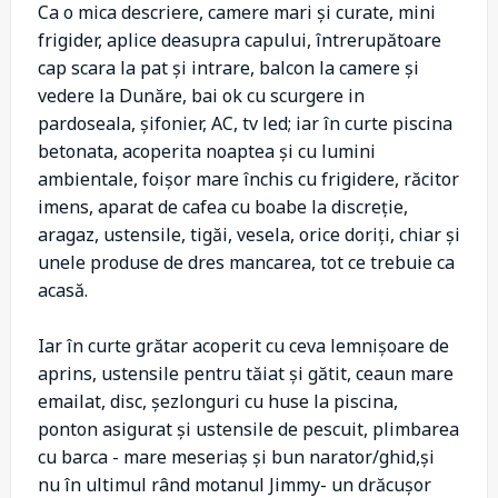
Ca o mica descriere, camere mari și curate, mini
frigider, aplice deasupra capului, întrerupătoare
cap scara la pat și intrare, balcon la camere și
vedere la Dunăre, bai ok cu scurgere in
pardoseala, șifonier, AC, tv led; iar în curte piscina
betonata, acoperita noaptea și cu lumini
ambientale, foișor mare închis cu frigidere, răcitor
imens, aparat de cafea cu boabe la discreție,
aragaz, ustensile, tigăi, vesela, orice doriți, chiar și
unele produse de dres mancarea, tot ce trebuie ca
acasă.
Iar în curte grătar acoperit cu ceva lemnișoare de
aprins, ustensile pentru tăiat și gătit, ceaun mare
emailat, disc, șezlonguri cu huse la piscina,
ponton asigurat și ustensile de pescuit, plimbarea
cu barca - mare meseriaș și bun narator/ghid,și
nu în ultimul rând motanul Jimmy- un drăcușor