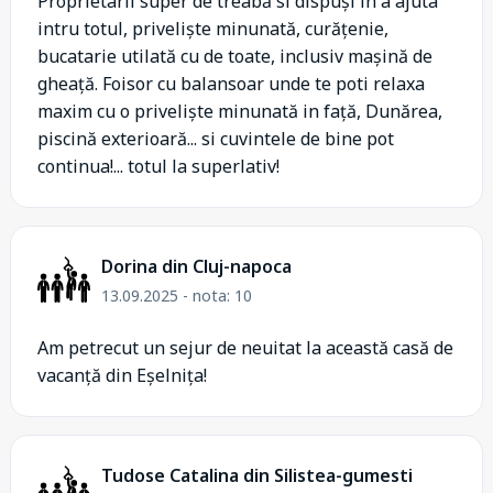
Proprietarii super de treabă si dispuși in a ajuta
intru totul, priveliște minunată, curățenie,
bucatarie utilată cu de toate, inclusiv mașină de
gheață. Foisor cu balansoar unde te poti relaxa
maxim cu o priveliște minunată in față, Dunărea,
piscină exterioară... si cuvintele de bine pot
continua!... totul la superlativ!
Dorina din Cluj-napoca
13.09.2025 - nota: 10
Am petrecut un sejur de neuitat la această casă de
vacanță din Eșelnița!
Tudose Catalina din Silistea-gumesti