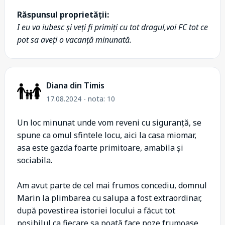
Răspunsul proprietății:
I eu va iubesc și veți fi primiți cu tot dragul,voi FC tot ce
pot sa aveți o vacanță minunată.
Diana din Timis
17.08.2024 - nota: 10
Un loc minunat unde vom reveni cu siguranță, se
spune ca omul sfintele locu, aici la casa miomar,
asa este gazda foarte primitoare, amabila și
sociabila.
Am avut parte de cel mai frumos concediu, domnul
Marin la plimbarea cu salupa a fost extraordinar,
după povestirea istoriei locului a făcut tot
posibilul ca fiecare sa poată face poze frumoase