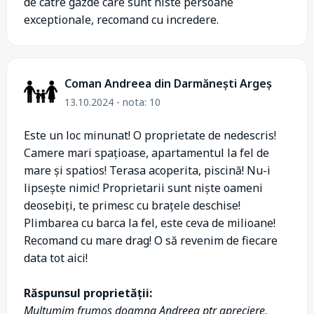
de catre gazde care sunt niste persoane
exceptionale, recomand cu incredere.
Coman Andreea din Darmănești Argeș
13.10.2024 - nota: 10
Este un loc minunat! O proprietate de nedescris!
Camere mari spațioase, apartamentul la fel de
mare și spatios! Terasa acoperita, piscină! Nu-i
lipsește nimic! Proprietarii sunt niște oameni
deosebiți, te primesc cu brațele deschise!
Plimbarea cu barca la fel, este ceva de milioane!
Recomand cu mare drag! O să revenim de fiecare
data tot aici!
Răspunsul proprietății:
Multumim frumos doamna Andreea ptr apreciere.