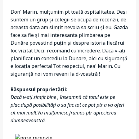
Don' Marin, mulțumim pt toată ospitalitatea. Deși
suntem un grup și colegii se ocupa de recenzii, de
aceasta data am simțit nevoia sa scriu și eu. Gazda
face sa fie și mai interesanta plimbarea pe
Dunăre povestind puțin și despre istoria fiecărui
loc vizitat Deci, recomand cu încredere. Daca v-ați
planificat un concediu la Dunare, aici cu siguranță
e locația perfecta! Tot respectul, nea' Marin. Cu
siguranță noi vom reveni la d-voastră !
Răspunsul proprietății:
Dacă v-ați simțit bine , înseamnă că totul este pe
plac,după posibilități o sa fac tot ce pot ptr a va oferi
cit mai mult.Va mulțumesc frumos ptr aprecierea
dumneavoastră.