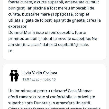
foarte curate, o curte superbă, amenajată cu mult
bun gust, iar piscina a fost mereu impecabil de
curată, bucătărie mare și spațioasă, complet
utilata și gata de folosit, aparat de gheata, cafea la
expressor.
Domnul Marin este un om deosebit, foarte
primitor, amabil și atent la nevoile oaspeților. Ne-
am simțit ca acasă datorită ospitalității sale.
re
Liviu V. din Craiova
19.07.2026 - nota: 10
Un loc minunat pentru relaxare! Casa Miomar
oferă camere curate și confortabile, o priveliște
superbă spre Dunăre și o atmosferă liniștită.
Gazdele sunt foarte primitoare și atente la nevoile