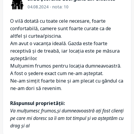
04.08.2024 - nota: 10
O vilă dotată cu toate cele necesare, foarte
confortabilă, camere sunt foarte curate ca de
altfel și curtea/piscina.
Am avut o vacanța ideală. Gazda este foarte
receptivă și de treabă, iar locația este pe măsura
așteptărilor.
Mulțumim frumos pentru locația dumneavoastră.
A fost o ședere exact cum ne-am așteptat.
Ne-am simțit foarte bine și am plecat cu gândul ca
ne-am dori să revenim.
Răspunsul proprietății:
Va mulțumesc frumos,și dumneavoastră ați fost clienți
pe care mi doresc sa îi am tot timpul și va așteptăm cu
drag și al