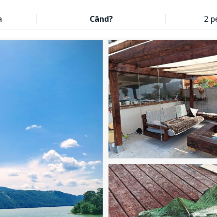
a
Când?
2 p