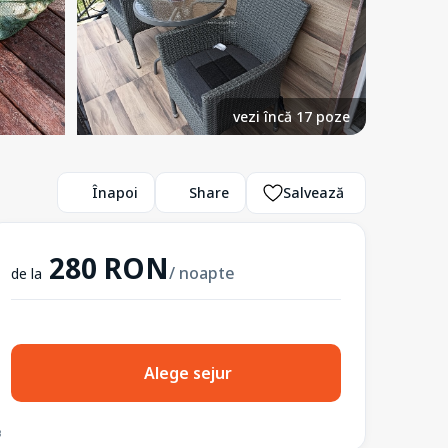
vezi încă 17 poze
Înapoi
Share
Salvează
280 RON
/ noapte
de la
Alege sejur
3