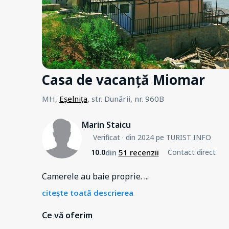
Casa de vacanță Miomar
MH,
Eșelnița
, str. Dunării, nr. 960B
Marin Staicu
Verificat
· din 2024 pe TURIST INFO
din
51 recenzii
10.0
Contact direct
Camerele au baie proprie.
...
citește toată descrierea
Ce vă oferim