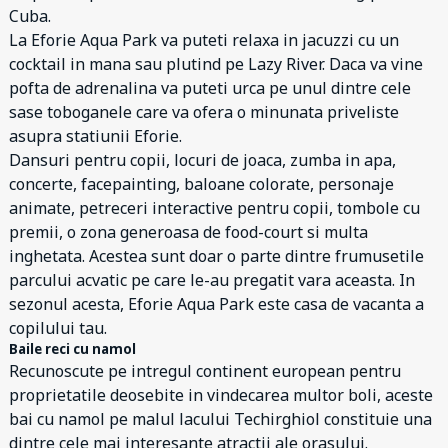
Cuba.
La Eforie Aqua Park va puteti relaxa in jacuzzi cu un
cocktail in mana sau plutind pe Lazy River. Daca va vine
pofta de adrenalina va puteti urca pe unul dintre cele
sase toboganele care va ofera o minunata priveliste
asupra statiunii Eforie.
Dansuri pentru copii, locuri de joaca, zumba in apa,
concerte, facepainting, baloane colorate, personaje
animate, petreceri interactive pentru copii, tombole cu
premii, o zona generoasa de food-court si multa
inghetata. Acestea sunt doar o parte dintre frumusetile
parcului acvatic pe care le-au pregatit vara aceasta. In
sezonul acesta, Eforie Aqua Park este casa de vacanta a
copilului tau.
Baile reci cu namol
Recunoscute pe intregul continent european pentru
proprietatile deosebite in vindecarea multor boli, aceste
bai cu namol pe malul lacului Techirghiol constituie una
dintre cele mai interesante atractii ale orasului.