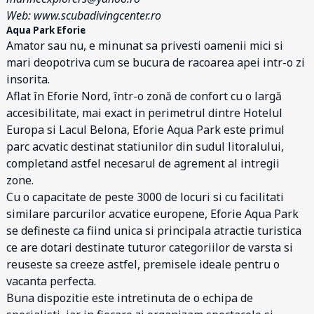
Web: www.scubadivingcenter.ro
Aqua Park Eforie
Amator sau nu, e minunat sa privesti oamenii mici si
mari deopotriva cum se bucura de racoarea apei intr-o zi
insorita.
Aflat în Eforie Nord, într-o zonă de confort cu o largă
accesibilitate, mai exact in perimetrul dintre Hotelul
Europa si Lacul Belona, Eforie Aqua Park este primul
parc acvatic destinat statiunilor din sudul litoralului,
completand astfel necesarul de agrement al intregii
zone.
Cu o capacitate de peste 3000 de locuri si cu facilitati
similare parcurilor acvatice europene, Eforie Aqua Park
se defineste ca fiind unica si principala atractie turistica
ce are dotari destinate tuturor categoriilor de varsta si
reuseste sa creeze astfel, premisele ideale pentru o
vacanta perfecta.
Buna dispozitie este intretinuta de o echipa de