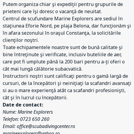
Putem organiza chiar şi expediţii pentru grupurile de
prieteni care îşi doresc o vacanţă de neuitat.
Centrul de scufundare Marine Explorers are sediul în
staţiunea Eforie Nord, pe plaja Belona, dar funcţionăm şi
în afara sezonului în oraşul Constanţa, la solicitările
clienţilor noştri.
Toate echipamentele noastre sunt de bună calitate şi
bine întreţinute şi verificate, inclusiv buteliile de aer,
care pot fi umplute până la 200 bari pentru a-ţi oferi o
cât mai lungă călătorie subacvatică.
Instructorii noştri sunt calificaţi pentru o gamă largă de
cursuri, de la începători şi neiniţiaţi la scafandri avansaţi
si au o mare experienţă atât ca scafandri profesionişti,
cât şi în lucrul cu începătorii.
Date de contact:
Nume: Marine Explorers
Telefon: 0723 650 260
Email: office@scubadivingcenter.ro
marineexplorers@yahoo.ro