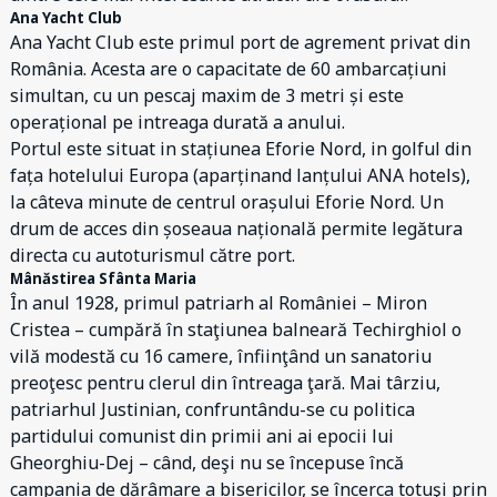
Ana Yacht Club
Ana Yacht Club este primul port de agrement privat din
România. Acesta are o capacitate de 60 ambarcațiuni
simultan, cu un pescaj maxim de 3 metri și este
operațional pe intreaga durată a anului.
Portul este situat in stațiunea Eforie Nord, in golful din
fața hotelului Europa (aparținand lanțului ANA hotels),
la câteva minute de centrul orașului Eforie Nord. Un
drum de acces din șoseaua națională permite legătura
directa cu autoturismul către port.
Mânăstirea Sfânta Maria
În anul 1928, primul patriarh al României – Miron
Cristea – cumpără în staţiunea balneară Techirghiol o
vilă modestă cu 16 camere, înfiinţând un sanatoriu
preoţesc pentru clerul din întreaga ţară. Mai târziu,
patriarhul Justinian, confruntându-se cu politica
partidului comunist din primii ani ai epocii lui
Gheorghiu-Dej – când, deşi nu se începuse încă
campania de dărâmare a bisericilor, se încerca totuşi prin