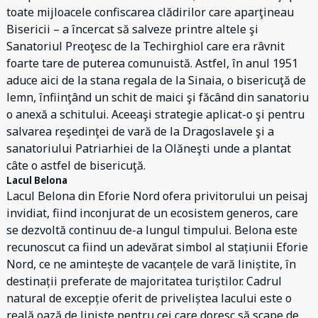
toate mijloacele confiscarea clădirilor care aparţineau
Bisericii – a încercat să salveze printre altele şi
Sanatoriul Preoţesc de la Techirghiol care era râvnit
foarte tare de puterea comunuistă. Astfel, în anul 1951
aduce aici de la stana regala de la Sinaia, o bisericuţă de
lemn, înfiinţând un schit de maici şi făcând din sanatoriu
o anexă a schitului. Aceeaşi strategie aplicat-o şi pentru
salvarea reşedinţei de vară de la Dragoslavele şi a
sanatoriului Patriarhiei de la Olăneşti unde a plantat
câte o astfel de bisericuţă.
Lacul Belona
Lacul Belona din Eforie Nord ofera privitorului un peisaj
invidiat, fiind inconjurat de un ecosistem generos, care
se dezvoltă continuu de-a lungul timpului. Belona este
recunoscut ca fiind un adevărat simbol al stațiunii Eforie
Nord, ce ne amintește de vacanțele de vară liniștite, în
destinații preferate de majoritatea turiștilor. Cadrul
natural de excepție oferit de priveliștea lacului este o
reală oază de liniște pentru cei care doresc să scape de