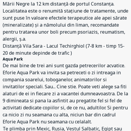
Mării Negre la 12 km distanță de portul Constanța.
Localitatea este o renumită stațiune de tratamente, unde
sunt puse în valoare efectele terapeutice ale apei sărate
(mineralizate) și a nămolului din liman, recomandate
pentru tratarea unor boli precum psoriazis, reumatism,
alergii, ș.a.
Distanță Vila Sara - Lacul Techirghiol (7-8 km - timp 15-
20 de minute depinde de trafic )
Aqua Park
De mai bine de trei ani sunt gazda petrecerilor acvatice.
Eforie Aqua Park va invita sa petreceti o zi intreaga in
compania soarelui, toboganelor, animatorilor si
invitatilor speciali. Sau... Cine stie. Poate veti alege sa fiti
alaturi de ei in fiecare zi a vacantei dumneavoastra. De la
9 dimineata si pana la asfintit au pregatite fel si fel de
activitati dedicate copiilor si, de ce nu, adultilor. Si pentru
ca nicio zi nu seamana cu alta, niciun bar din cadrul
Eforie Aqua Park nu seamana cu celalalt.
Te plimba prin Mexic, Rusia, Vestul Salbatic, Egipt sau