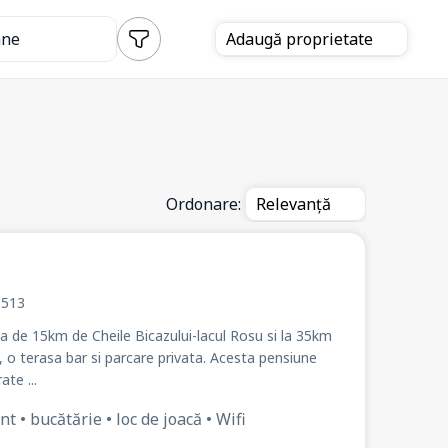
ane
Adaugă
proprietate
Ordonare:
Relevanță
. 513
ta de 15km de Cheile Bicazului-lacul Rosu si la 35km
, o terasa bar si parcare privata. Acesta pensiune
te ...
t • bucătărie • loc de joacă • Wifi