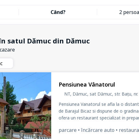
Când?
2 perso
în satul Dămuc din Dămuc
 cazare
uc
Pensiunea Vânatorul
NT, Dămuc, sat Dămuc
, str. Bațu
, nr
Pensiunea Vanatorul se afla la o distan
de Barajul Bicaz si dispune de o gradina
ofera un restaurant specializat in prepara
parcare • încărcare auto • restauran