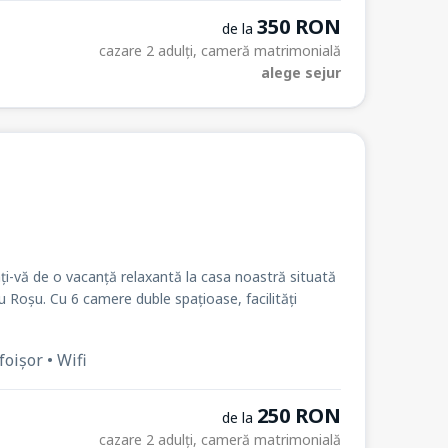
350 RON
de la
cazare 2 adulți, cameră matrimonială
alege sejur
ți-vă de o vacanță relaxantă la casa noastră situată
u Roșu. Cu 6 camere duble spațioase, facilități
foișor • Wifi
250 RON
de la
cazare 2 adulți, cameră matrimonială