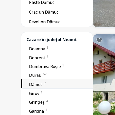
Paște Dămuc
14
Bicaz-Chei
Crăciun Dămuc
8
Bicazu Ardelean
1
Revelion Dămuc
Borca
1
Bălțătești
34
Cazare în județul Neamț
Ceahlău
1
Doamna
1
Dobreni
1
Dumbrava Roșie
67
Durău
7
Dămuc
1
Girov
4
Grințieș
1
Gârcina