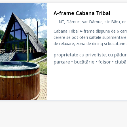
A-frame Cabana Tribal
NT, Dămuc, sat Dămuc
, str. Bățu
, n
Cabana Tribal A-frame dispune de 6 came
cerere se pot oferi saltele suplimentare
de relaxare, zona de dining si bucatarie .
proprietate cu priveliște, cu pădur
parcare • bucătărie • foișor • ciubăr