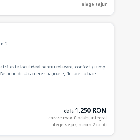
alege sejur
nr. 2
astră este locul ideal pentru relaxare, confort și timp
i. Dispune de 4 camere spațioase, fiecare cu baie
1,250 RON
de la
cazare max. 8 adulți, integral
alege sejur
, minim 2 nopți