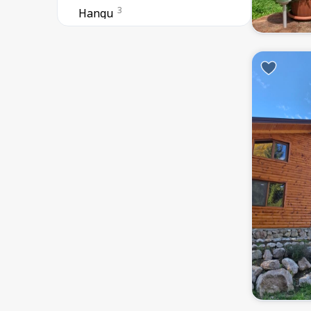
3
Hangu
2
Horia
15
Izvorul Muntelui
31
Piatra Neamț
1
Piatra Șoimului
2
Pipirig
4
Poiana Teiului
7
Pângărați
3
Roman
2
Răucești
6
Tarcău
22
Târgu Neamț
5
Vânători Neamț