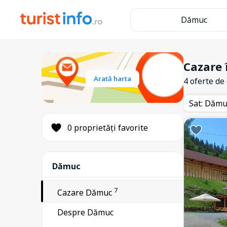
Dămuc
Cazare 
Arată harta
4 oferte de
Sat: Dăm
0 proprietăți favorite
Dămuc
17
Agapia
7
Cazare Dămuc
16
Alexandru cel Bun
Despre Dămuc
5
Bicaz