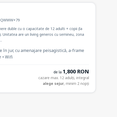
r. QWWW+79
re duble cu o capacitate de 12 adulti + copii (la
). Unitatea are un living generos cu semineu, zona
..
e în jur, cu amenajare peisagistică, a-frame
 • Wifi
1,800 RON
de la
cazare max. 12 adulți, integral
alege sejur
, minim 2 nopți