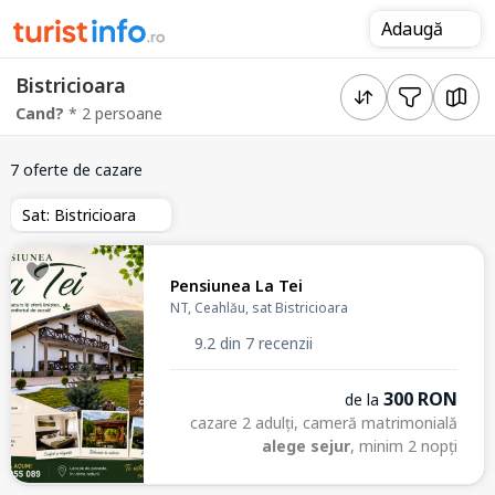
Adaugă
Bistricioara
Cand?
* 2 persoane
7 oferte de cazare
Sat: Bistricioara
Pensiunea La Tei
NT, Ceahlău, sat Bistricioara
9.2 din 7 recenzii
300 RON
de la
cazare 2 adulți, cameră matrimonială
alege sejur
, minim 2 nopți