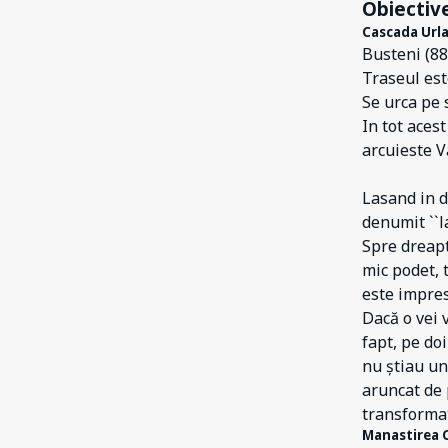
Obiective
1
Filipeștii de Târg
Cascada Url
1
Iordăcheanu
Busteni (88
1
Traseul est
Măgureni
Se urca pe 
18
Măneciu
In tot aces
7
Ploiești
arcuieste V
14
Poiana Țapului
Lasand in d
4
Provița de Sus
denumit ``l
Spre dreapt
1
Schiulești
mic podet, 
1
Scorțeni
este impres
1
Dacă o vei 
Secăria
fapt, pe do
117
Sinaia
nu știau unu
28
Slănic Prahova
aruncat de p
transformat
4
Talea
Manastirea 