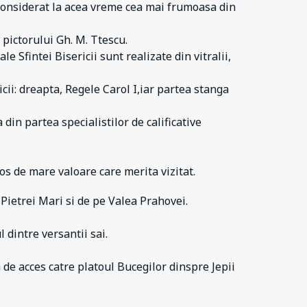
 considerat la acea vreme cea mai frumoasa din
 pictorului Gh. M. Ttescu.
e Sfintei Bisericii sunt realizate din vitralii,
icii: dreapta, Regele Carol I,iar partea stanga
 din partea specialistilor de calificative
os de mare valoare care merita vizitat.
 Pietrei Mari si de pe Valea Prahovei.
 dintre versantii sai.
e acces catre platoul Bucegilor dinspre Jepii