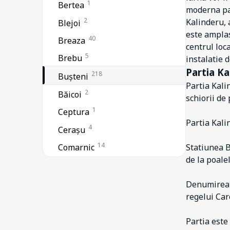
1
Bertea
moderna par
2
Kalinderu, 
Blejoi
este amplas
40
Breaza
centrul loc
5
Brebu
instalatie d
Partia Ka
218
Bușteni
Partia Kali
2
Băicoi
schiorii de
1
Ceptura
Partia Kali
4
Cerașu
14
Comarnic
Statiunea B
de la poale
2
Cornu
1
Coțofenești
Denumirea p
regelui Caro
4
Câmpina
1
Drajna
Partia este