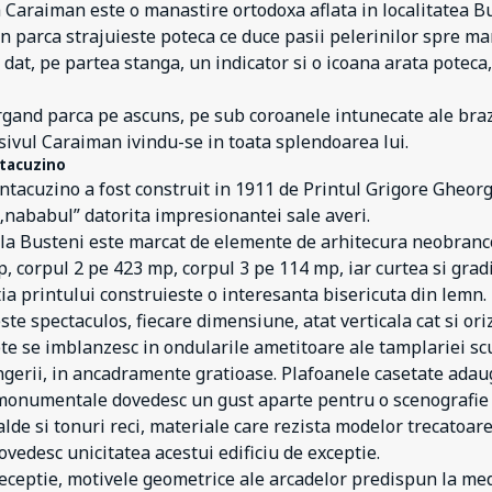
Caraiman este o manastire ortodoxa aflata in localitatea B
 parca strajuieste poteca ce duce pasii pelerinilor spre ma
at, pe partea stanga, un indicator si o icoana arata poteca, 
gand parca pe ascuns, pe sub coroanele intunecate ale brazil
ivul Caraiman ivindu-se in toata splendoarea lui.
ntacuzino
ntacuzino a fost construit in 1911 de Printul Grigore Gheorg
nababul” datorita impresionantei sale averi.
e la Busteni este marcat de elemente de arhitecura neobranc
p, corpul 2 pe 423 mp, corpul 3 pe 114 mp, iar curtea si gradi
tia printului construieste o interesanta bisericuta din lemn.
este spectaculos, fiecare dimensiune, atat verticala cat si or
pte se imblanzesc in ondularile ametitoare ale tamplariei sc
ngerii, in ancadramente gratioase. Plafoanele casetate adau
 monumentale dovedesc un gust aparte pentru o scenografie 
lde si tonuri reci, materiale care rezista modelor trecatoare, 
dovedesc unicitatea acestui edificiu de exceptie.
receptie, motivele geometrice ale arcadelor predispun la medit