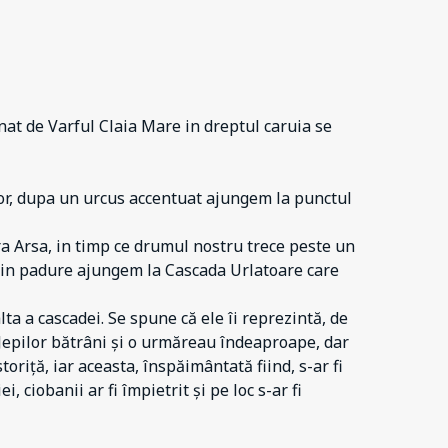
at de Varful Claia Mare in dreptul caruia se
or, dupa un urcus accentuat ajungem la punctul
a Arsa, in timp ce drumul nostru trece peste un
prin padure ajungem la Cascada Urlatoare care
lta a cascadei. Se spune că ele îi reprezintă, de
a Jepilor bătrâni și o urmăreau îndeaproape, dar
toriță, iar aceasta, înspăimântată fiind, s-ar fi
 ciobanii ar fi împietrit și pe loc s-ar fi