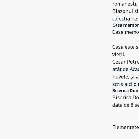
romanesti, 
Blazonul si
colectia he
Casa memori
Casa memori
Casa este si
vieții.
Cezar Petre
atât de Aca
nuvele, și 
scris aici o
Biserica Do
Biserica Do
data de 8 s
Elementetel