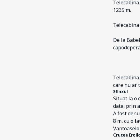
Telecabina 
1235 m.
Telecabina 
De la Babel
capodopera 
Telecabina 
care nu ar t
Sfinxul
Situat la o
data, prin 
A fost denu
8 m, cu o l
Vantoaselor
Crucea Eroi