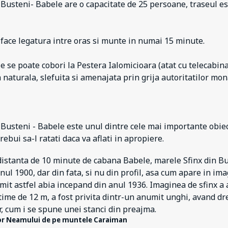
Busteni- Babele are o capacitate de 25 persoane, traseul es
face legatura intre oras si munte in numai 15 minute.
e se poate cobori la Pestera Ialomicioara (atat cu telecabina
naturala, slefuita si amenajata prin grija autoritatilor mon
Busteni - Babele este unul dintre cele mai importante obiect
rebui sa-l ratati daca va aflati in apropiere.
 distanta de 10 minute de cabana Babele, marele Sfinx din Buc
anul 1900, dar din fata, si nu din profil, asa cum apare in im
mit astfel abia incepand din anul 1936. Imaginea de sfinx a 
atime de 12 m, a fost privita dintr-un anumit unghi, avand dr
, cum i se spune unei stanci din preajma.
lor Neamului de pe muntele Caraiman