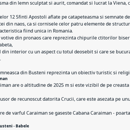
sma din lemn sculptat si aurit, comandat si lucrat la Viena,
celor 12 Sfinti Apostoli aflate pe catapeteasma si semnate de
tei din naos, ca si cornisele celor patru elemente de structural
acteristica fiind unica in Romania.
e votive din pronaos care reprezinta chipurile ctitorilor biser
abeta,
 din interior cu un aspect cu totul deosebit si care se bucura
.
mneasca din Busteni reprezinta un obiectiv turistic si religi
iman
iman are o altitudine de 2025 m si este vizibil de pe creasta
 usor de recunoscut datorita Crucii, care este asezata pe unul
re de varful Caraiman se gaseste Cabana Caraiman - poarta d
usteni - Babele