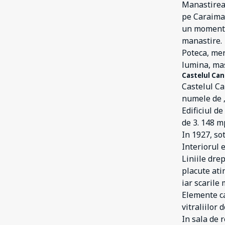
99
Valea Doftanei
Manastirea 
pe Caraiman
3
Vălenii de Munte
un moment d
3
Vărbilău
manastire.
Poteca, mer
5
Șotrile
lumina, mas
1
Ștefești
Castelul Ca
Castelul Ca
numele de „
Edificiul d
de 3. 148 m
In 1927, so
Interiorul 
Liniile dre
placute ati
iar scarile
Elemente ca
vitraliilor 
In sala de 