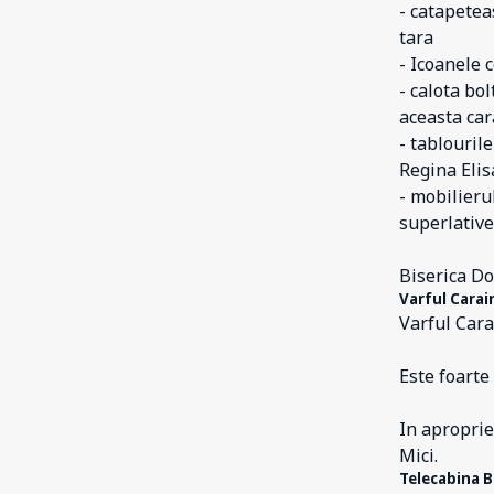
- catapetea
tara
- Icoanele 
- calota bol
aceasta car
- tablouril
Regina Elis
- mobilierul
superlative
Biserica Do
Varful Cara
Varful Cara
Este foarte
In aproprie
Mici.
Telecabina B