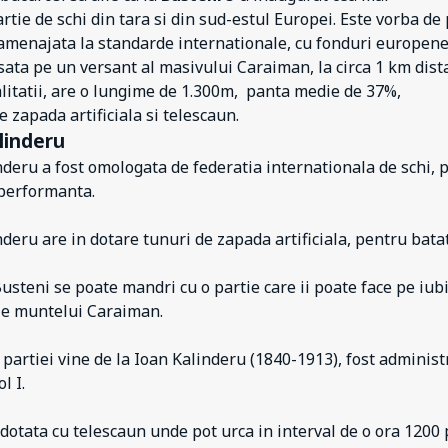
tie de schi din tara si din sud-estul Europei. Este vorba de 
amenajata la standarde internationale, cu fonduri europene
ata pe un versant al masivului Caraiman, la circa 1 km dist
alitatii, are o lungime de 1.300m, panta medie de 37%,
e zapada artificiala si telescaun.
linderu
nderu a fost omologata de federatia internationala de schi, 
 performanta.
nderu are in dotare tunuri de zapada artificiala, pentru bata
usteni se poate mandri cu o partie care ii poate face pe iubi
le muntelui Caraiman.
artiei vine de la Ioan Kalinderu (1840-1913), fost administ
l I.
 dotata cu telescaun unde pot urca in interval de o ora 1200