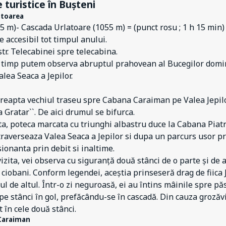
 turistice în Bușteni
atoarea
5 m)- Cascada Urlatoare (1055 m) = (punct rosu ; 1 h 15 min)
e accesibil tot timpul anului.
str. Telecabinei spre telecabina.
t timp putem observa abruptul prahovean al Bucegilor domin
alea Seaca a Jepilor.
reapta vechiul traseu spre Cabana Caraiman pe Valea Jepil
a Gratar``. De aici drumul se bifurca.
a, poteca marcata cu triunghi albastru duce la Cabana Piatr
traverseaza Valea Seaca a Jepilor si dupa un parcurs usor 
ionanta prin debit si inaltime.
vizita, vei observa cu siguranță două stânci de o parte și de a
i ciobani. Conform legendei, aceștia prinseseră drag de fiic
l de altul. Într-o zi neguroasă, ei au întins mâinile spre păs
e stânci în gol, prefăcându-se în cascadă. Din cauza grozăviei,
 în cele două stânci.
Caraiman