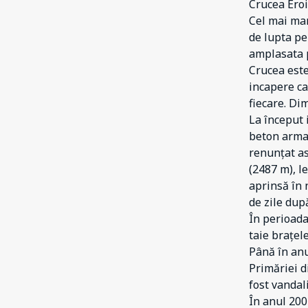
Crucea Ero
Cel mai mar
de lupta pe
amplasata 
Crucea este
incapere ca
fiecare. Di
La început 
beton armat
renunțat as
(2487 m), l
aprinsă în 
de zile dup
În perioada
taie brațel
Până în anu
Primăriei di
fost vandal
În anul 200