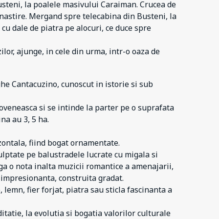
usteni, la poalele masivului Caraiman. Crucea de
nastire. Mergand spre telecabina din Busteni, la
cu dale de piatra pe alocuri, ce duce spre
or, ajunge, in cele din urma, intr-o oaza de
he Cantacuzino, cunoscut in istorie si sub
oveneasca si se intinde la parter pe o suprafata
na au 3, 5 ha.
izontala, fiind bogat ornamentate.
ulptate pe balustradele lucrate cu migala si
ga o nota inalta muzicii romantice a amenajarii,
impresionanta, construita gradat.
lemn, fier forjat, piatra sau sticla fascinanta a
atie, la evolutia si bogatia valorilor culturale