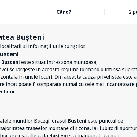
Când?
2 p
atea Bușteni
ocalității și informații utile turiștilor.
usteni
l
Busteni
este situat intr-o zona muntoasa,
vei se largeste in aceasta regiune formand o intinsa supra
zontala in unele locuri. Din aceasta cauza privelistea este a
e incat poate fi comparata numai cu cele mai incantatoare p
vetieni.
oalele muntilor Bucegi, orasul
Busteni
este punctul de
majoritatea traseelor montane din zona, iar iubitorii sportur
 bucurosi sa afle ca la
Busteni
s-a inaugurat cea mai