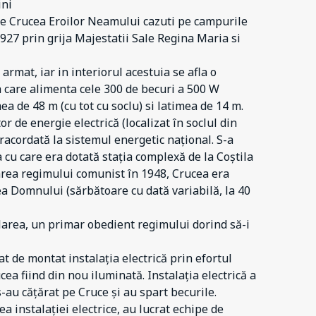
ini
ste Crucea Eroilor Neamului cazuti pe campurile
927 prin grija Majestatii Sale Regina Maria si
armat, iar in interiorul acestuia se afla o
a care alimenta cele 300 de becuri a 500 W
 de 48 m (cu tot cu soclu) si latimea de 14 m.
 de energie electrică (localizat în soclul din
 racordată la sistemul energetic național. S-a
a cu care era dotată stația complexă de la Coștila
area regimului comunist în 1948, Crucea era
ea Domnului (sărbătoare cu dată variabilă, la 40
area, un primar obedient regimului dorind să-i
at de montat instalația electrică prin efortul
cea fiind din nou iluminată. Instalația electrică a
s-au cățărat pe Cruce și au spart becurile.
a instalației electrice, au lucrat echipe de