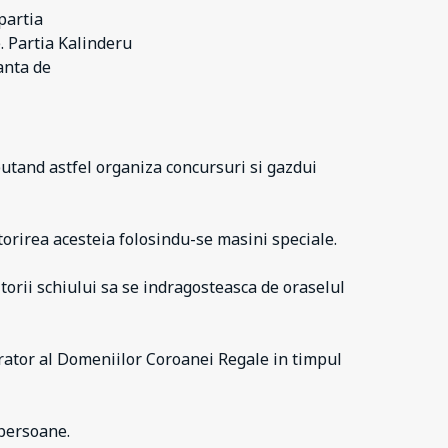
partia
. Partia Kalinderu
anta de
putand astfel organiza concursuri si gazdui
torirea acesteia folosindu-se masini speciale.
torii schiului sa se indragosteasca de oraselul
rator al Domeniilor Coroanei Regale in timpul
 persoane.