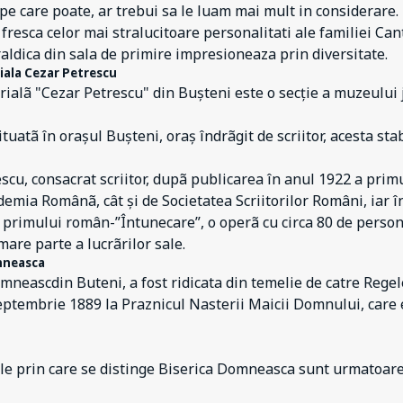
pe care poate, ar trebui sa le luam mai mult in considerare.
 fresca celor mai stralucitoare personalitati ale familiei C
raldica din sala de primire impresioneaza prin diversitate.
ala Cezar Petrescu
alã "Cezar Petrescu" din Bușteni este o secție a muzeului j
tuatã în orașul Bușteni, oraș îndrãgit de scriitor, acesta sta
scu, consacrat scriitor, dupã publicarea în anul 1922 a prim
demia Românã, cât și de Societatea Scriitorilor Români, iar 
a primului român-”Întunecare”, o operã cu circa 80 de persona
 mare parte a lucrãrilor sale.
mneasca
mneascdin Buteni, a fost ridicata din temelie de catre Regele
eptembrie 1889 la Praznicul Nasterii Maicii Domnului, care e
e prin care se distinge Biserica Domneasca sunt urmatoare