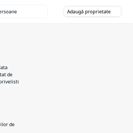
ersoane
Adaugă
proprietate
fata
tat de
rivelisti
ilor de