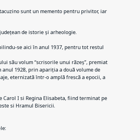
antacuzino sunt un memento pentru privitor, iar
udețean de istorie și arheologie.
bilindu-se aici în anul 1937, pentru tot restul
ului sãu volum “scrisorile unui rãzeș”, premiat
în anul 1928, prin apariția a douã volume de
je, eternizatã într-o amplã frescã a epocii, a
 Carol I si Regina Elisabeta, fiind terminat pe
ste si Hramul Bisericii.
le: