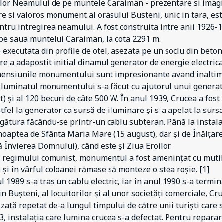
ilor Neamului de pe muntele Caraiman - prezentare si imag
e si valoros monument al orasului Busteni, unic in tara, e
ntru intregirea neamului. A fost construita intre anii 1926-1
pe saua muntelui Caraiman, la cota 2291 m.
 executata din profile de otel, asezata pe un soclu din beton 
re a adapostit initial dinamul generator de energie electric
mensiunile monumentului sunt impresionante avand inaltimea
iluminatul monumentului s-a făcut cu ajutorul unui generator
) și al 120 becuri de câte 500 W. În anul 1939, Crucea a fost
tfel la generator ca sursă de iluminare și s-a apelat la surs
egătura făcându-se printr-un cablu subteran. Până la instal
noaptea de Sfânta Maria Mare (15 august), dar și de Înălțar
ă Învierea Domnului), când este și Ziua Eroilor.
 regimului comunist, monumentul a fost amenințat cu mutil
e și în vârful coloanei rămase să monteze o stea roșie. [1]
l 1989 s-a tras un cablu electric, iar în anul 1990 s-a termin
n Bușteni, al locuitorilor și al unor societăți comerciale, Cru
izată repetat de-a lungul timpului de către unii turiști care 
3, instalația care lumina crucea s-a defectat. Pentru reparare