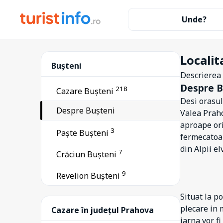
Unde?
Localit
Bușteni
Descrierea l
Despre B
218
Cazare Bușteni
Desi orasu
Despre Bușteni
Valea Praho
aproape ori
3
Paște Bușteni
fermecatoar
din Alpii el
7
Crăciun Bușteni
9
Revelion Bușteni
2
Aluniș
Situat la p
plecare in 
40
Cazare în județul Prahova
Azuga
iarna vor fi