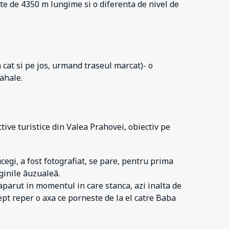
te de 4350 m lungime si o diferenta de nivel de
 cat si pe jos, urmand traseul marcat)- o
ahale.
ive turistice din Valea Prahovei, obiectiv pe
egi, a fost fotografiat, se pare, pentru prima
aginile âuzualeâ.
aparut in momentul in care stanca, azi inalta de
ept reper o axa ce porneste de la el catre Baba