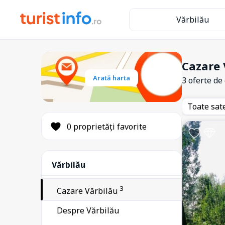
218
Bușteni
Vărbilău
2
Băicoi
1
Ceptura
4
Cerașu
Cazare 
14
Comarnic
Arată harta
3 oferte de
2
Cornu
Toate sat
1
Coțofenești
0 proprietăți favorite
4
Câmpina
1
Drajna
1
Filipeștii de Târg
Vărbilău
1
Iordăcheanu
3
Cazare Vărbilău
1
Măgureni
Despre Vărbilău
18
Măneciu