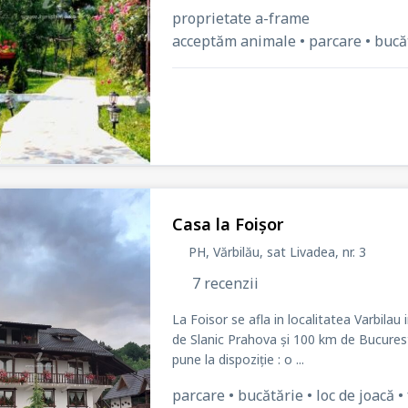
proprietate a-frame
acceptăm animale • parcare • bucătăr
Casa la Foișor
PH, Vărbilău, sat Livadea
, nr. 3
7 recenzii
La Foisor se afla in localitatea Varbilau
de Slanic Prahova și 100 km de Bucuresti.
pune la dispoziție : o ...
parcare • bucătărie • loc de joacă • 