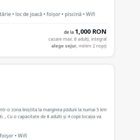
ie • loc de joacă • foișor • piscină • Wifi
1,000 RON
de la
cazare max. 8 adulți, integral
alege sejur
, minim 2 nopți
 intr-o zona liniștita la marginea pădurii la numai 5 km
 , Cu o capacitate de 8 adulti și 4 copii locația va
foișor • Wifi