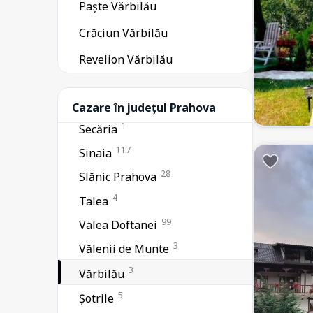
Paște Vărbilău
7
Ploiești
14
Poiana Țapului
Crăciun Vărbilău
4
Provița de Sus
Revelion Vărbilău
1
Schiulești
1
Scorțeni
Cazare în județul Prahova
1
Secăria
117
Sinaia
28
Slănic Prahova
4
Talea
99
Valea Doftanei
3
Vălenii de Munte
3
Vărbilău
5
Șotrile