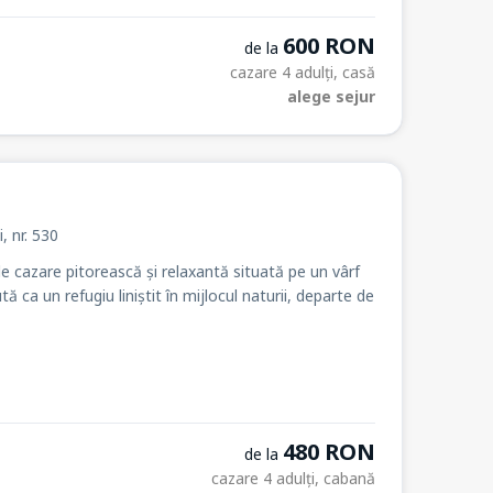
600 RON
de la
cazare 4 adulți, casă
alege sejur
i
, nr. 530
e cazare pitorească și relaxantă situată pe un vârf
 ca un refugiu liniștit în mijlocul naturii, departe de
480 RON
de la
cazare 4 adulți, cabană