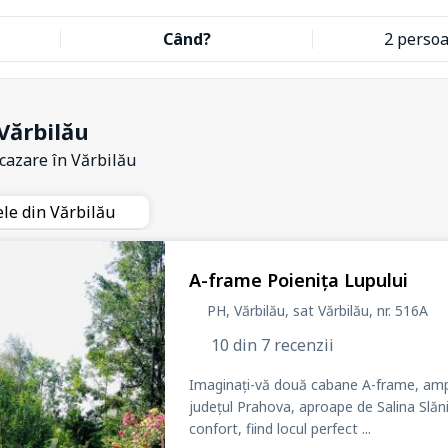
Când?
2 perso
Vărbilău
 cazare
în Vărbilău
ele din Vărbilău
A-frame Poienița Lupului
PH, Vărbilău, sat Vărbilău
, nr. 516A
10 din 7 recenzii
Imaginați-vă două cabane A-frame, ampla
județul Prahova, aproape de Salina Slăn
confort, fiind locul perfect ...