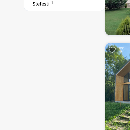
1
Ștefești