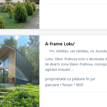
A-frame Loku'
PH, Vărbilău, sat Vărbilău
, str. Azurulu
Loku' Slănic Prahova este o destinație d
de deal în zona Slănic-Prahova, concepută
agitația orașului. ...
proprietate cu pădure în jur
parcare • foișor • Wifi