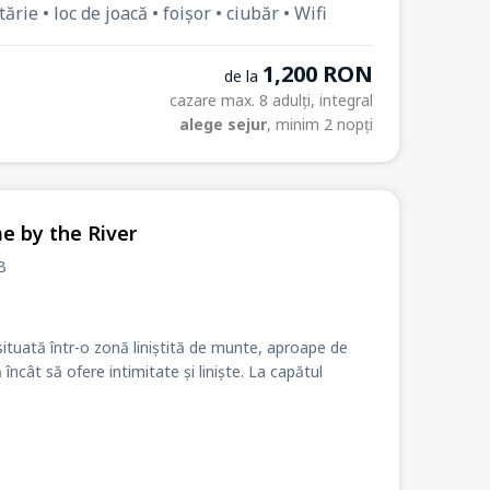
ie • loc de joacă • foișor • ciubăr • Wifi
1,200 RON
de la
cazare max. 8 adulți, integral
alege sejur
, minim 2 nopți
e by the River
B
tuată într-o zonă liniștită de munte, aproape de
 încât să ofere intimitate și liniște. La capătul