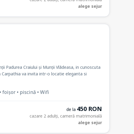
alege sejur
nții Padurea Craiului și Munții Vlãdeasa, in cunoscuta
Carpathia va invita intr-o locatie eleganta si
 foișor • piscină • Wifi
450 RON
de la
cazare 2 adulți, cameră matrimonială
alege sejur