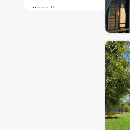
14
Oradea
4
Padiș
4
Peștera Urșilor
3
Pietroasa
1
Roșia
19
Sânmartin
5
Vadu Crișului
159
Vârtop
1
Șinteu
2
Șuncuiuș