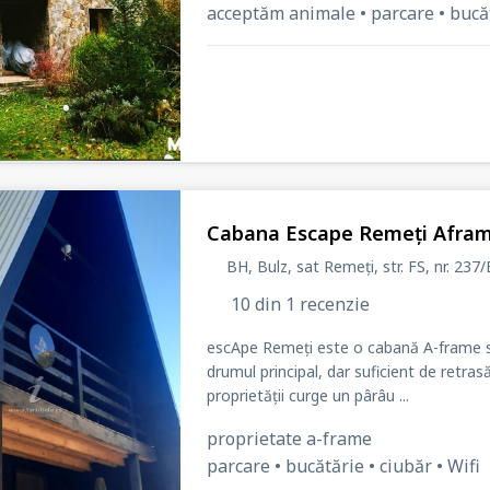
acceptăm animale • parcare • bucătăr
Cabana Escape Remeți Afram
BH, Bulz, sat Remeți
, str. FS
, nr. 237/
10 din 1 recenzie
escApe Remeți este o cabană A-frame si
drumul principal, dar suficient de retrasă
proprietății curge un pârâu ...
proprietate a-frame
parcare • bucătărie • ciubăr • Wifi