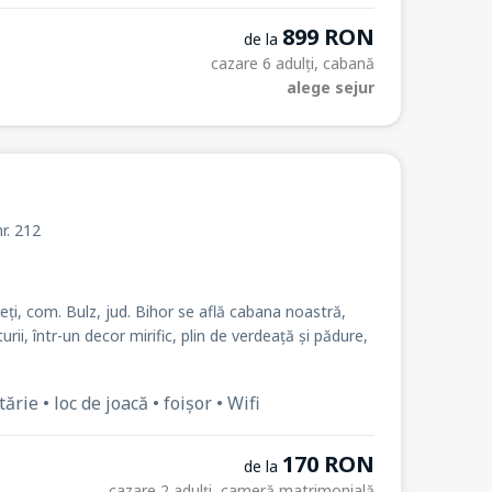
899 RON
de la
cazare 6 adulți, cabană
alege sejur
nr. 212
eți, com. Bulz, jud. Bihor se află cabana noastră,
rii, într-un decor mirific, plin de verdeață și pădure,
ie • loc de joacă • foișor • Wifi
170 RON
de la
cazare 2 adulți, cameră matrimonială