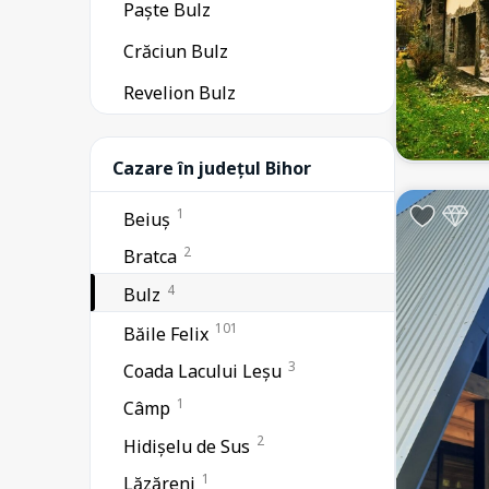
Paște Bulz
Crăciun Bulz
Revelion Bulz
Cazare în județul Bihor
1
Beiuș
2
Bratca
4
Bulz
101
Băile Felix
3
Coada Lacului Leșu
1
Câmp
2
Hidișelu de Sus
1
Lăzăreni