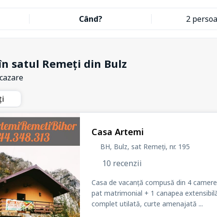
Când?
2 perso
în satul Remeți din Bulz
 cazare
ți
Casa Artemi
BH, Bulz, sat Remeți
, nr. 195
10 recenzii
Casa de vacanță compusă din 4 camere(
pat matrimonial + 1 canapea extensibilă)
complet utilată, curte amenajată ...