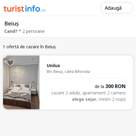
Adaugă
Beiuș
Cand?
* 2 persoane
1 ofertă de cazare
în Beiuș
Unilux
BH, Beiuș, calea Bihorului
300 RON
de la
cazare 2 adulți, apartament 2 camere
alege sejur
, minim 2 nopți