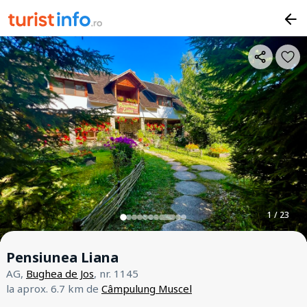
1 / 23
Pensiunea Liana
AG,
Bughea de Jos
, nr. 1145
la aprox. 6.7 km de
Câmpulung Muscel