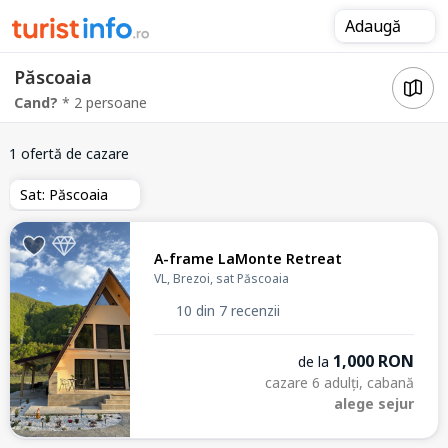
Adaugă
Păscoaia
Cand?
* 2 persoane
1 ofertă de cazare
Sat: Păscoaia
A-frame LaMonte Retreat
VL, Brezoi, sat Păscoaia
10 din 7 recenzii
1,000 RON
de la
cazare 6 adulți, cabană
alege sejur