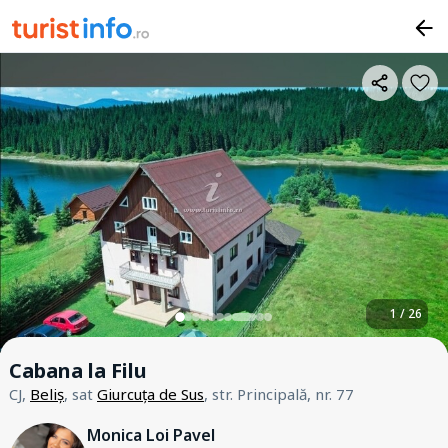
1 / 26
Cabana la Filu
CJ,
Beliș
, sat
Giurcuța de Sus
, str. Principală, nr. 77
Monica Loi Pavel