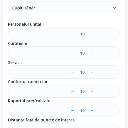
Personalul unității
−
+
10
Curățenie
−
+
10
Servicii
−
+
10
Confortul camerelor
−
+
10
Raportul preț/calitate
−
+
10
Distanța față de puncte de interes