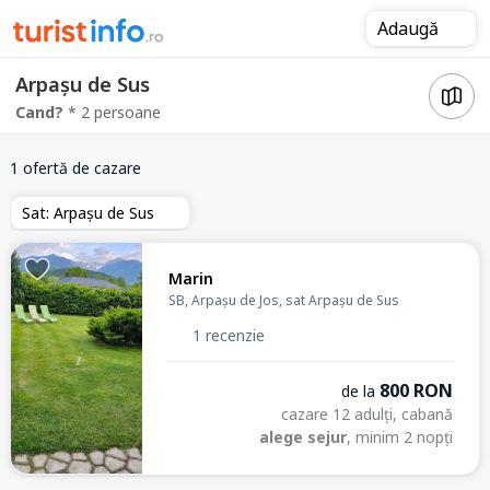
Adaugă
Arpașu de Sus
Cand?
* 2 persoane
1 ofertă de cazare
Sat: Arpașu de Sus
Marin
SB, Arpașu de Jos, sat Arpașu de Sus
1 recenzie
800 RON
de la
cazare 12 adulți, cabană
alege sejur
, minim 2 nopți