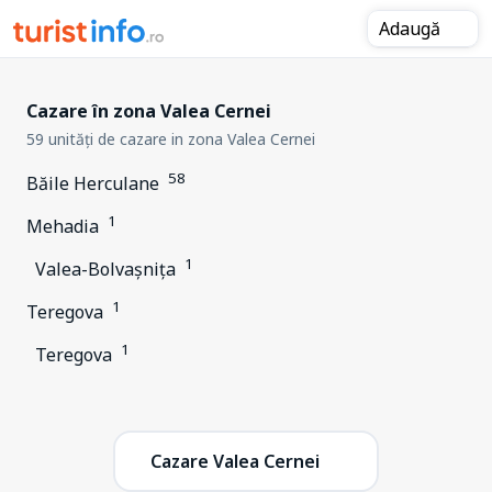
Adaugă
Cazare în zona Valea Cernei
59 unități de cazare in zona Valea Cernei
58
Băile Herculane
1
Mehadia
1
Valea-Bolvașnița
1
Teregova
1
Teregova
Cazare Valea Cernei