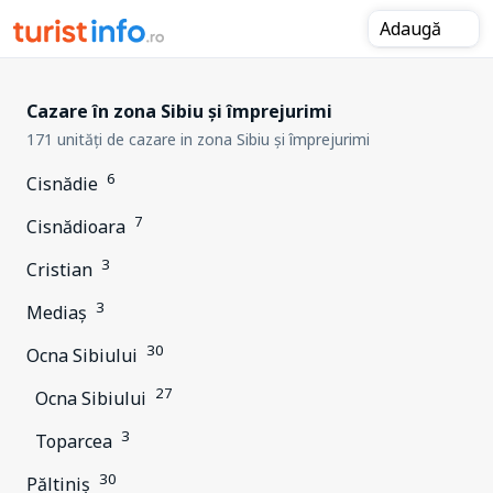
Adaugă
Cazare în zona Sibiu și împrejurimi
171 unități de cazare in zona Sibiu și împrejurimi
6
Cisnădie
7
Cisnădioara
3
Cristian
3
Mediaș
30
Ocna Sibiului
27
Ocna Sibiului
3
Toparcea
30
Păltiniș