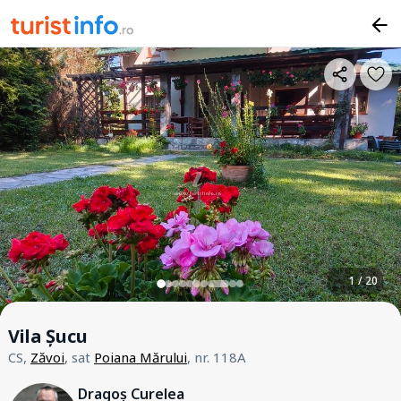
1 / 20
Vila Șucu
CS,
Zăvoi
, sat
Poiana Mărului
, nr. 118A
Dragoș Curelea