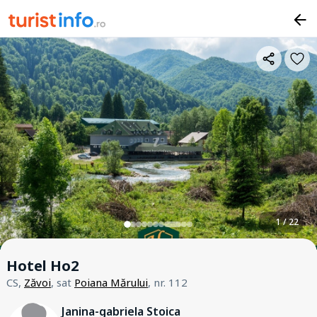
1 / 22
Hotel Ho2
CS,
Zăvoi
, sat
Poiana Mărului
, nr. 112
Janina-gabriela Stoica